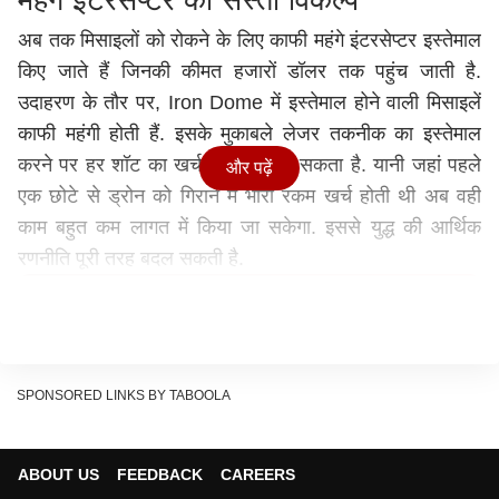
महंगे इंटरसेप्टर का सस्ता विकल्प
अब तक मिसाइलों को रोकने के लिए काफी महंगे इंटरसेप्टर इस्तेमाल
किए जाते हैं जिनकी कीमत हजारों डॉलर तक पहुंच जाती है.
उदाहरण के तौर पर, Iron Dome में इस्तेमाल होने वाली मिसाइलें
काफी महंगी होती हैं. इसके मुकाबले लेजर तकनीक का इस्तेमाल
करने पर हर शॉट का खर्च बेहद कम हो सकता है. यानी जहां पहले
और पढ़ें
एक छोटे से ड्रोन को गिराने में भारी रकम खर्च होती थी अब वही
काम बहुत कम लागत में किया जा सकेगा. इससे युद्ध की आर्थिक
रणनीति पूरी तरह बदल सकती है.
Show Quick Read
Key points generated by AI, verified by newsroom
स्टिंग नाम का खास एयरबोर्न सिस्टम
SPONSORED LINKS BY TABOOLA
इस प्रोजेक्ट के तहत जेट्स के लिए एक खास पॉड सिस्टम और
हेलिकॉप्टर के लिए Sting नाम का लेजर वेरिएंट विकसित किया जा
ABOUT US
FEEDBACK
CAREERS
रहा है. यह सिस्टम ऊंचाई पर उड़ते हुए काम करेगा जिससे
मौसम
की