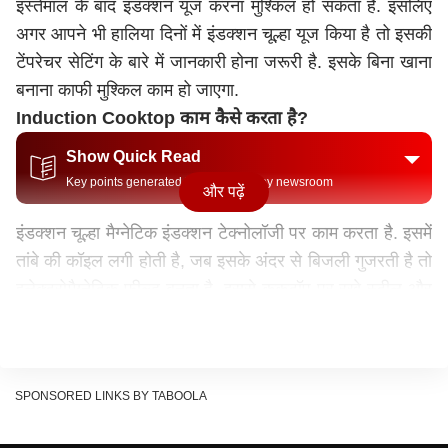
इस्तेमाल के बाद इंडक्शन यूज करना मुश्किल हो सकता है. इसलिए
अगर आपने भी हालिया दिनों में
इंडक्शन चूल्हा
यूज किया है तो इसकी
टेंपरेचर सेटिंग के बारे में जानकारी होना जरूरी है. इसके बिना खाना
बनाना काफी मुश्किल काम हो जाएगा.
Induction Cooktop काम कैसे करता है?
Show Quick Read
Key points generated by AI, verified by newsroom
और पढ़ें
इंडक्शन चूल्हा मैग्नेटिक इंडक्शन टेक्नोलॉजी पर काम करता है. इसमें
तांबे की कॉइल लगी होती है, जब इसके अंदर से बिजली गुजरती है तो
इलेक्ट्रोमैग्नेटिक फील्ड बनता है. इससे कुकटॉप पर रखे स्टील और
लोहे के बर्तनों के निचले हिस्से में हीट जनरेट होती है. इस कारण
बर्तन गर्म हो जाते हैं, लेकिन इंडक्शन चूल्हा गर्म नहीं होता. यानी यह
चूल्हा बर्तन के बेस को गर्म करता है. कई बार ऊपर से चेक करने पर
SPONSORED LINKS BY TABOOLA
लगता है कि बर्तन गर्म नहीं हुआ है, लेकिन इसका तला पूरी तरह गर्म
हो चुका होता है. ऐसे में अगर टेंपरेचर ज्यादा कर देंगे तो सूखी रेसिपी