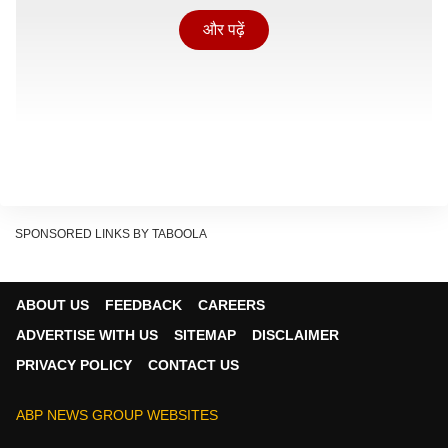
और पढ़ें
SPONSORED LINKS BY TABOOLA
ABOUT US
FEEDBACK
CAREERS
ADVERTISE WITH US
SITEMAP
DISCLAIMER
PRIVACY POLICY
CONTACT US
कैसे काम करेगा नया फीचर?
ABP NEWS GROUP WEBSITES
Show Quick Read