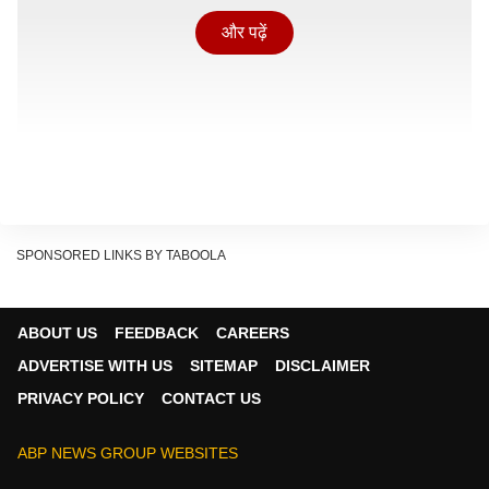
और पढ़ें
SPONSORED LINKS BY TABOOLA
ABOUT US
FEEDBACK
CAREERS
ADVERTISE WITH US
SITEMAP
DISCLAIMER
PRIVACY POLICY
CONTACT US
OpenAI पर लगे बड़े आरोप
ABP NEWS GROUP WEBSITES
Show Quick Read