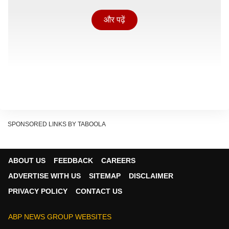
और पढ़ें
SPONSORED LINKS BY TABOOLA
ABOUT US
FEEDBACK
CAREERS
ADVERTISE WITH US
SITEMAP
DISCLAIMER
PRIVACY POLICY
CONTACT US
दुनियाभर में सबसे ज्यादा मौत की वजह
वर्ल्ड हेल्थ ऑर्गेनाइजेशन के मुताबिक प्रेग्नेंसी के दौरान होने वाली
ABP NEWS GROUP WEBSITES
हाई बीपी की दिक्कतें, खासकर प्रीक्लेम्पसिया, दुनियाभर में मां की