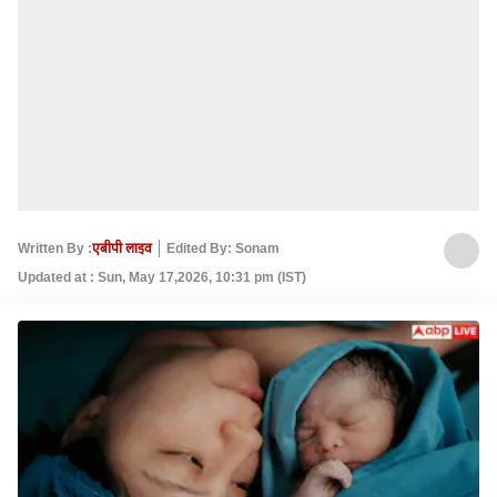
Written By :
एबीपी लाइव
Edited By: Sonam
Updated at : Sun, May 17,2026, 10:31 pm (IST)