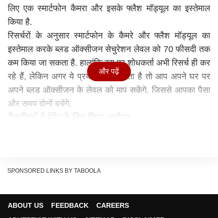
लिए एक स्मार्टफोन कैमरा और इसके फ्लैश मॉड्यूल का इस्तेमाल
किया है.
रिसर्चरों के अनुसार स्मार्टफोन के कैमरे और फ्लैश मॉड्यूल का
इस्तेमाल करके ब्लड ऑक्सीजन सेचुरेशन लेवल को 70 फीसदी तक
कम किया जा सकता है. हालांकि इस पर शोधकर्ता अभी रिसर्च ही कर
और पढ़ें
रहे हैं, लेकिन अगर ये प्रयोग सफल होता है तो आप अपने घर पर
अपने ब्लड ऑक्सीजन के लेवल को माप सकेंगे. जिससे आपका पैसा
और समय दोनों बचेंगे.
वैज्ञानिकों ने पेटेंट के लिए किया आवेदन
मीडिया रिपोर्ट्स के अनुसार वाशिंगटन विश्वविद्यालय और
कैलिफोर्निया विश्वविद्यालय सैन डिएगो के रिसर्चरों द्वारा किए गए
प्रूफ-ऑफ-थ्योरी स्टडीन को एनपीजे डिजिटल मेडिसिन पत्रिका में
प्रकाशित किया गया है. रिसर्चरों ने इस टेक्नॉलॉजी के पेटेंट के लिए
SPONSORED LINKS BY TABOOLA
आवेदन किया है. ब्लड ऑक्सीजन के लेवल को मापने के लिए, स्टडी
में शामिल लोगों ने अपनी उंगलियों को Google Nexus 6P
ABOUT US
FEEDBACK
CAREERS
स्मार्टफोन के कैमरे और फ्लैश मॉड्यूल पर रखा. प्राप्त डेटा का