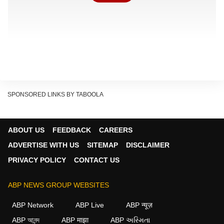
SPONSORED LINKS BY TABOOLA
ABOUT US
FEEDBACK
CAREERS
ADVERTISE WITH US
SITEMAP
DISCLAIMER
PRIVACY POLICY
CONTACT US
99.24 प्रतिशत शिकायतों का निस्तारण हुआ
ABP NEWS GROUP WEBSITES
आंकड़ों के अनुसार, मई महीने में प्रदेश भर से कुल 1855713
ABP Network
ABP Live
ABP न्यूज़
शिकायतें प्राप्त हुईं. इनमें से 1841683 शिकायतों का समयबद्ध
ABP আনন্দ
ABP माझा
ABP અસ્મિતા
निस्तारण कर दिया गया. शिकायतों के निस्तारण की दर 99.24