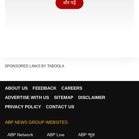
और पढ़ें
SPONSORED LINKS BY TABOOLA
ABOUT US
FEEDBACK
CAREERS
ADVERTISE WITH US
SITEMAP
DISCLAIMER
PRIVACY POLICY
CONTACT US
ABP NEWS GROUP WEBSITES
साल 2026
की उप्र. मदरसा बोर्ड परीक्षा में कुल 80,933 छात्र-
ABP Network
ABP Live
ABP न्यूज़
छात्राएं पंजीकृत थे. इनमें से 63,211 परीक्षार्थियों ने परीक्षा में हिस्सा