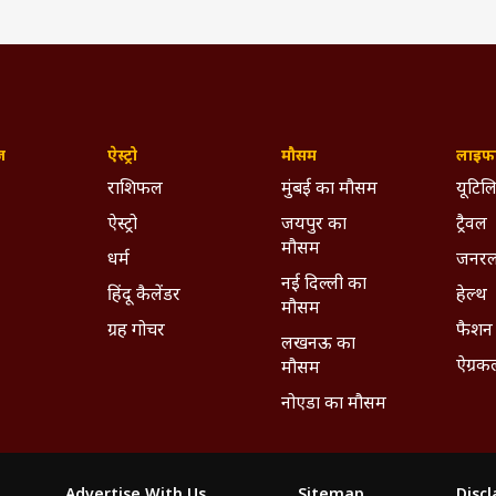
ज़
ऐस्ट्रो
मौसम
लाइफस
राशिफल
मुंबई का मौसम
यूटिलि
ऐस्ट्रो
जयपुर का
ट्रैवल
मौसम
धर्म
जनरल
नई दिल्ली का
हिंदू कैलेंडर
हेल्थ
मौसम
ग्रह गोचर
फैशन
लखनऊ का
ऐग्रक
मौसम
नोएडा का मौसम
Advertise With Us
Sitemap
Disc