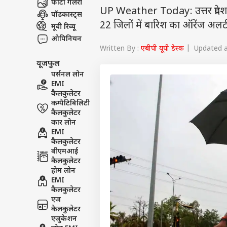
फोटो गैलरी
UP Weather Today: उत्तर प्रदेश म
पॉडकास्ट्स
22 जिलों में बारिश का ऑरेंज अलर्ट ज
मूवी रिव्यू
ओपिनियन
Written By :
एबीपी यूपी डेस्क
| Updated at
यूजफुल
पर्सनल लोन
EMI
कैलकुलेटर
कम्पैटिबिलिटी
कैलकुलेटर
कार लोन
EMI
कैलकुलेटर
बीएमआई
कैलकुलेटर
होम लोन
EMI
कैलकुलेटर
एज
कैलकुलेटर
एजुकेशन