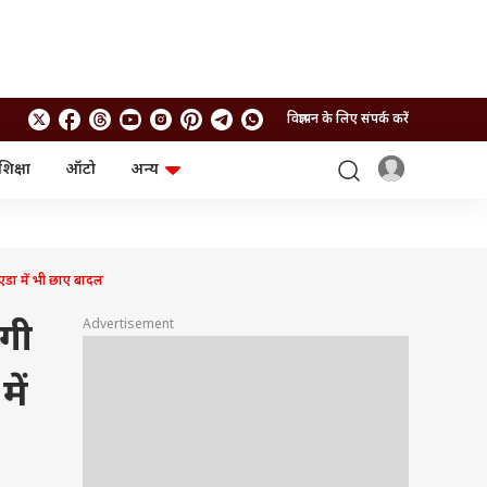
विज्ञापन के लिए संपर्क करें
शिक्षा
ऑटो
अन्य
बिजनेस
लाइफस्टाइल
पर्सनल फाइनेंस
स्वास्थ्य
स्टॉक मार्केट
ट्रैवल
म्यूचुअल फंड्स
फूड
डा में भी छाए बादल
क्रिप्टो
फैशन
आईपीओ
Health and Fitness
Advertisement
गी
फोटो गैलरी
जनरल नॉलेज
ें
वीडियो