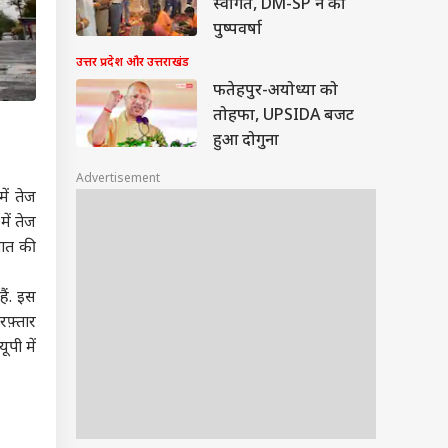
स्वागत, DM-SP ने की
पुष्पवर्षा
उत्तर प्रदेश और उत्तराखंड
फतेहपुर-अयोध्या को
तोहफा, UPSIDA बजट
हुआ दोगुना
Advertisement
ें तेज
ें तेज
पात की
ैं. इस
रफ़्तार
ूपी में