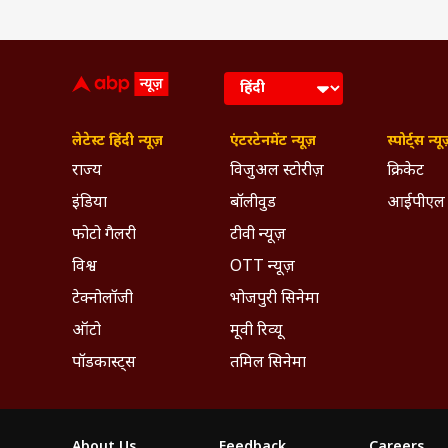
लेटेस्ट हिंदी न्यूज़
एंटरटेनमेंट न्यूज़
स्पोर्ट्स न्यू
राज्य
विजुअल स्टोरीज़
क्रिकेट
इंडिया
बॉलीवुड
आईपीएल
फोटो गैलरी
टीवी न्यूज़
विश्व
OTT न्यूज़
टेक्नोलॉजी
भोजपुरी सिनेमा
ऑटो
मूवी रिव्यू
पॉडकास्ट्स
तमिल सिनेमा
About Us
Feedback
Careers