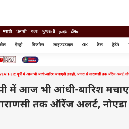
मराठी
ਪੰਜਾਬੀ
বাংলা
ગુજરાતી
நாடு
దేశం
खेल
ऐस्ट्रो
बिजनेस
लाइफस्टाइल
GK
टेक
ट्रेंडिंग
ंजन
ऑटो
खेल
ुड
कार
क्रिकेट
री सिनेमा
टेक्नोलॉजी
शिक्षा
ल सिनेमा
EATHER: यूपी में आज भी आंधी-बारिश मचाएगी तबाही, आगरा से वाराणसी तक ऑरेंज अलर्ट, नोए
मोबाइल
रिजल्ट
्रिटीज
चैटजीपीटी
नौकरी
ी
ी में आज भी आंधी-बारिश मचाए
गैजेट
वेब स्टोरीज
ाराणसी तक ऑरेंज अलर्ट, नोएडा म
यूटिलिटी न्यूज़
कल्चर
फैक्ट चेक