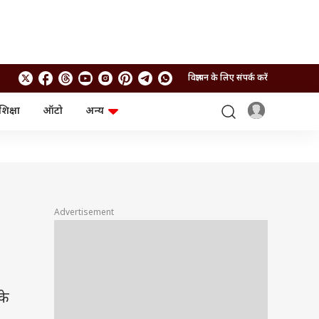
विज्ञापन के लिए संपर्क करें
शिक्षा
ऑटो
अन्य
बिजनेस
लाइफस्टाइल
पर्सनल फाइनेंस
स्वास्थ्य
स्टॉक मार्केट
ट्रैवल
म्यूचुअल फंड्स
फूड
क्रिप्टो
फैशन
आईपीओ
Health and Fitness
Advertisement
फोटो गैलरी
जनरल नॉलेज
वीडियो
के