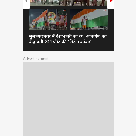
मुजफ्फरनगर में देशभक्ति का रंग, आकर्षण का
100 की रफ्ता
केंद्र बनी 221 फीट की 'तिरंगा कांवड़'
अहमद के सड़
Advertisement