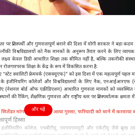
ीय स्तर पर प्रतिस्पर्धी और गुणवत्तापूर्ण बनाने की दिशा में योगी सरकार ने बड़ा कद
 तकनीकी विश्वविद्यालयों को नैक मानकों के अनुरूप तैयार करने के लिए व्यापक
्ष्य केवल डिग्री आधारित शिक्षा तक सीमित नहीं है, बल्कि तकनीकी संस्था
 रोजगारपरक शिक्षा के केंद्र के रूप में विकसित करना है.
ए “स्टेट क्वालिटी फ्रेमवर्क (एसक्यूएफ)” को इस दिशा में एक महत्वपूर्ण पहल म
्रदेश के इंजीनियरिंग कॉलेजों और विश्वविद्यालयों के लिए नैक, एनआईआरएफ 
एनबीए (नेशनल बोर्ड ऑफ एक्रीडिएशन) आधारित गुणवत्ता मानकों को व्यवस्थित 
ं की रैंकिंग, शैक्षणिक गुणवत्ता और राष्ट्रीय स्तर पर प्रतिस्पर्धात्मक क्षमता मे
और पढ़ें
 सिलेंडर मांगने पर SDM को आया गुस्सा, फरियादी को थाने में करवाया ब
पूर्ण हिस्सा
ीय इंजीनियरिंग कॉलेज, एचबीटीयू, एमएमएमयूटी और एकेटीयू जैसे प्रमुख 