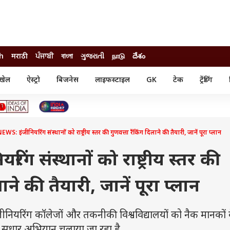
sh
मराठी
ਪੰਜਾਬੀ
বাংলা
ગુજરાતી
நாடு
దేశం
खेल
ऐस्ट्रो
बिजनेस
लाइफस्टाइल
GK
टेक
ट्रेंडिंग
ंजन
ऑटो
खेल
ुड
कार
क्रिकेट
री सिनेमा
टेक्नोलॉजी
शिक्षा
ल सिनेमा
WS: इंजीनियरिंग संस्थानों को राष्ट्रीय स्तर की गुणवत्ता रैंकिंग दिलाने की तैयारी, जानें पूरा प्लान
मोबाइल
रिजल्ट
्रिटीज
चैटजीपीटी
नौकरी
ी
ंग संस्थानों को राष्ट्रीय स्तर की
गैजेट
वेब स्टोरीज
ाने की तैयारी, जानें पूरा प्लान
यूटिलिटी न्यूज़
कल्चर
फैक्ट चेक
ीनियरिंग कॉलेजों और तकनीकी विश्वविद्यालयों को नैक मानकों 