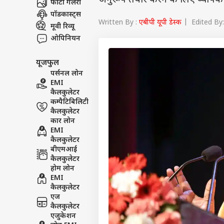
अनुरूप तैयार करने के लिए व्यापक
फोटो गैलरी
पॉडकास्ट्स
Written By :
एबीपी यूपी डेस्क
| Edited By:
मूवी रिव्यू
ओपिनियन
यूजफुल
पर्सनल लोन
EMI
कैलकुलेटर
कम्पैटिबिलिटी
कैलकुलेटर
कार लोन
EMI
कैलकुलेटर
बीएमआई
कैलकुलेटर
होम लोन
EMI
कैलकुलेटर
एज
कैलकुलेटर
एजुकेशन