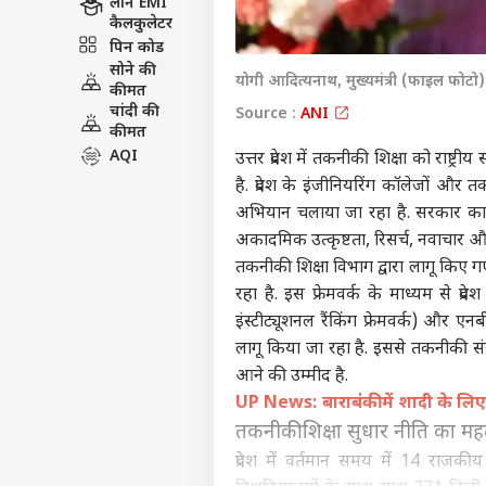
लोन EMI
कैलकुलेटर
पिन कोड
सोने की
योगी आदित्यनाथ, मुख्यमंत्री (फाइल फोटो)
कीमत
चांदी की
Source :
ANI
कीमत
AQI
उत्तर प्रदेश में तकनीकी शिक्षा को राष्ट्र
है. प्रदेश के इंजीनियरिंग कॉलेजों और
अभियान चलाया जा रहा है. सरकार का लक
अकादमिक उत्कृष्टता, रिसर्च, नवाचार और
तकनीकी शिक्षा विभाग द्वारा लागू किए ग
रहा है. इस फ्रेमवर्क के माध्यम से प
इंस्टीट्यूशनल रैंकिंग फ्रेमवर्क) और 
लागू किया जा रहा है. इससे तकनीकी संस्थानो
आने की उम्मीद है.
UP News: बाराबंकी में शादी के लिए
तकनीकी शिक्षा सुधार नीति का महत्व
प्रदेश में वर्तमान समय में 14 राजक