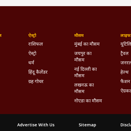
ज़
ऐस्ट्रो
मौसम
लाइफस
राशिफल
मुंबई का मौसम
यूटिलि
ऐस्ट्रो
जयपुर का
ट्रैवल
मौसम
धर्म
जनरल
नई दिल्ली का
हिंदू कैलेंडर
हेल्थ
मौसम
ग्रह गोचर
फैशन
लखनऊ का
ऐग्रक
मौसम
नोएडा का मौसम
Advertise With Us
Sitemap
Disc