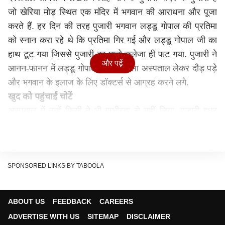
जो खेरिया मोड़ स्थित एक मंदिर में भगवान की आराधना और पूजा
करते हैं. हर दिन की तरह पुजारी भगवान लड्डू गोपाल की प्रतिमा
को स्नान करा रहे थे कि प्रतिमा गिर गई और लड्डू गोपाल जी का
हाथ टूट गया जिससे पुजारी का मानो कलेजा ही फट गया. पुजारी ने
और पढ़ें
आनन-फानन में लड्डू गोपाल जी को जिला अस्पताल लेकर दौड़ पड़े
और भगवान के इलाज के लिए डॉक्टर्स से आग्रह करने लगे.
खुद को पहुंचाईं चोटें
अस्पताल में उन्हें किसी ने भी गम्भीरता से नहीं लिया. पुजारी इधर
उधर भटकते हुए रहे थे पर किसी ने भी उन्हें गंभीरता से नहीं लिया.
ऐसा लग रहा था कि जैसे पुजारी के बच्चे का हाथ टूट गया हो. इसी
बीच पुजारी ने अपना आपा खो दिया और अपने आपको ही चोटें
पहुचाने लगे, जिसे देख जिला अस्पताल में बवाल खड़ा हो गया.
SPONSORED LINKS BY TABOOLA
डॉक्टर ने किया इलाज
पुजारी की ऐसी हालत देखकर लोगों का ध्यान गया और जिला
ABOUT US
FEEDBACK
CAREERS
अस्पताल के डॉ अशोक अग्रवाल के हस्तक्षेप पर 'लड्डू गोपाल जी'
ADVERTISE WITH US
SITEMAP
DISCLAIMER
का दाखिला हुआ. दाखिले के बाद चिकित्सकों की टीम ने 'श्री कृष्ण'