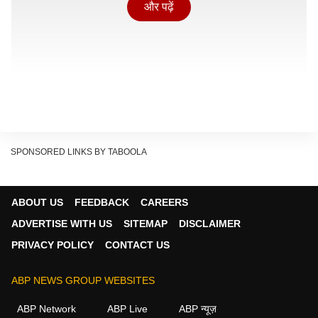
और पढ़ें
SPONSORED LINKS BY TABOOLA
ABOUT US
FEEDBACK
CAREERS
कैबिनेट मंत्री स्वतंत्र देव सिंह ने अखिलेश यादव की बेटी को लेकर
ADVERTISE WITH US
SITEMAP
DISCLAIMER
चल रही बयानबाजी पर बड़ा बयान दिया. उन्होंने राजनीति में इस तरह
PRIVACY POLICY
CONTACT US
की परंपरा को गलत ठहराया. उन्होंने कहा कि इस तरह की चीजें
बिल्कुल नहीं होनी चाहिए.
ABP NEWS GROUP WEBSITES
ABP Network
ABP Live
ABP न्यूज़