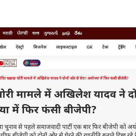
मराठी
ਪੰਜਾਬੀ
বাংলা
ગુજરાતી
நாடு
దేశం
खेल
ऐस्ट्रो
बिजनेस
लाइफस्टाइल
GK
टेक
ट्रेंडिंग
ंजन
ऑटो
खेल
ुड
कार
क्रिकेट
री सिनेमा
टेक्नोलॉजी
शिक्षा
ल सिनेमा
ंदिर चढ़ावा चोरी मामले में अखिलेश यादव ने दोनों ओर से घेरा! अयोध्या में फिर फंसी बीजेपी?
मोबाइल
रिजल्ट
्रिटीज
चैटजीपीटी
नौकरी
ी
चोरी मामले में अखिलेश यादव ने दो
गैजेट
वेब स्टोरीज
या में फिर फंसी बीजेपी?
यूटिलिटी न्यूज़
कल्चर
फैक्ट चेक
भा चुनाव से पहले समाजवादी पार्टी एक बार फिर बीजेपी को अयोध