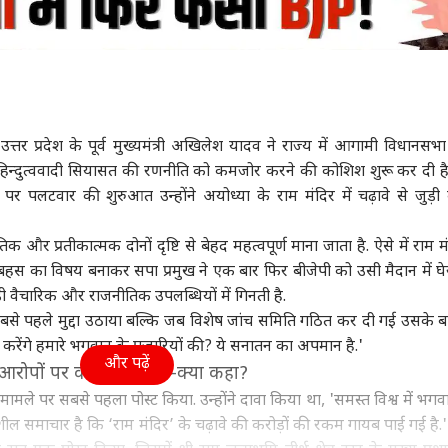
र उत्तर प्रदेश के पूर्व मुख्यमंत्री अखिलेश यादव ने राज्य में आगामी विधानसभा
 हिन्दुत्ववादी सियासत की रणनीति को कमजोर करने की कोशिश शुरू कर दी है
र पलटवार की शुरुआत उन्होंने अयोध्या के राम मंदिर में चढ़ावे से जुड़
क और प्रतीकात्मक दोनों दृष्टि से बेहद महत्वपूर्ण माना जाता है. ऐसे में राम मं
बहस का विषय बनाकर सपा प्रमुख ने एक बार फिर बीजेपी को उसी मैदान में घे
़ी वैचारिक और राजनीतिक उपलब्धियों में गिनती है.
फ सबसे पहले मुद्दा उठाया बल्कि जब विशेष जांच समिति गठित कर दी गई उसके 
ेंगे हमारे भगवान के पुजारियों की? ये सनातन का अपमान है.'
और पढ़ें
 आरोपों पर कब-कब, क्या-क्या कहा?
ामले पर सबसे पहला पोस्ट किया. उन्होंने दावा किया था, 'समस्त विश्व में भगव
ील समाचार है कि ‘राम मंदिर’ के चढ़ावे की करोड़ों की रकम गायब पाई गई है.