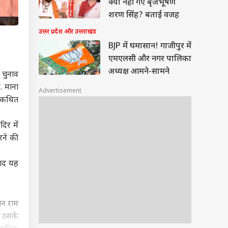
क्यों नहीं गए बृजभूषण
शरण सिंह? बताई वजह
उत्तर प्रदेश और उत्तराखंड
BJP में घमासान! गाजीपुर में
एमएलसी और नगर पालिका
अध्यक्ष आमने-सामने
 चुनाव
. माना
Advertisement
ी कथित
दिर में
रने की
बाद यह
ान राम
' उसके