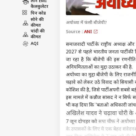
लोन EMI
कैलकुलेटर
पिन कोड
सोने की
अयोध्या में फंसी बीजेपी?
कीमत
चांदी की
Source :
ANI
कीमत
AQI
समाजवादी पार्टी के राष्ट्रीय अध्यक्ष औ
2027 से पहले भारतीय जनता पार्टी की
जा रहा है कि बीजेपी की इस रणनीति प
अनियमितताओं का मुद्दा उठाकर की है.
अयोध्या का मुद्दा बीजेपी के लिए राजनीति
चढ़ावे को लेकर उठे विवाद को सियासी 
कोशिश की है, जिसे पार्टी अपनी सबसे बड
इस मामले में कन्नौज सांसद ने न सिर्
भी कह दिया कि 'बताओ अधिकारी जांच कर
अखिलेश यादव ने चढ़ावा चोरी के
7 जून दोपहर को
सपा चीफ ने अयोध्या म
के उपासकों के लिए ये एक बेहद संवेदनश