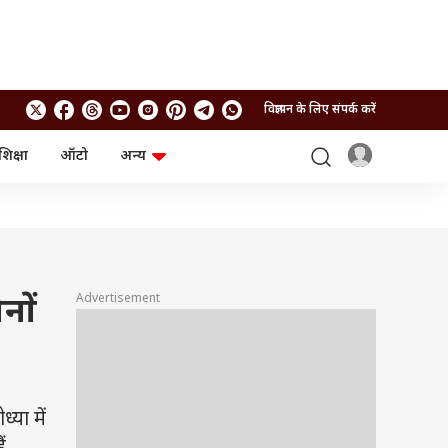
विज्ञापन के लिए संपर्क करें
शिक्षा
ऑटो
अन्य
बिजनेस
लाइफस्टाइल
पर्सनल फाइनेंस
स्वास्थ्य
स्टॉक मार्केट
ट्रैवल
म्यूचुअल फंड्स
फूड
क्रिप्टो
फैशन
आईपीओ
Health and Fitness
Advertisement
नों
फोटो गैलरी
जनरल नॉलेज
वीडियो
्या में