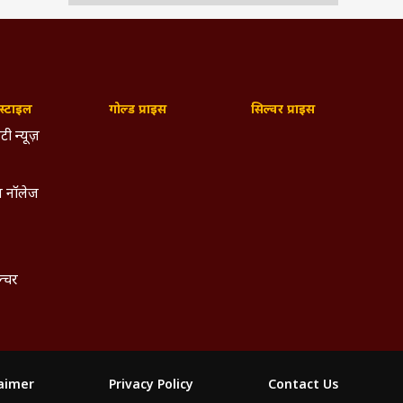
ाहुल
्टाइल
गोल्ड प्राइस
सिल्वर प्राइस
दकीय
टी न्यूज़
रीय,
मलों
 नॉलेज
पदों
ासिल
नमें
ल्चर
क्रम
 में
लेज,
ंदिर
laimer
Privacy Policy
Contact Us
र से