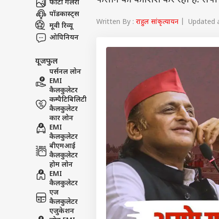
फंसाने की कोशिश कर रही है. सपा च
फोटो गैलरी
पॉडकास्ट्स
Written By :
राहुल सांकृत्यायन
| Updated at
मूवी रिव्यू
ओपिनियन
यूजफुल
पर्सनल लोन
EMI
कैलकुलेटर
कम्पैटिबिलिटी
कैलकुलेटर
कार लोन
EMI
कैलकुलेटर
बीएमआई
कैलकुलेटर
होम लोन
EMI
कैलकुलेटर
एज
कैलकुलेटर
एजुकेशन