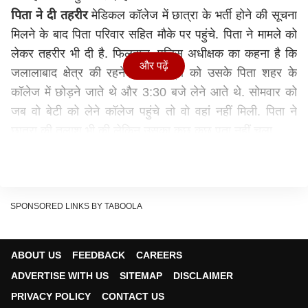
पिता ने दी तहरीर
मेडिकल कॉलेज में छात्रा के भर्ती होने की सूचना
मिलने के बाद पिता परिवार सहित मौके पर पहुंचे. पिता ने मामले को
लेकर तहरीर भी दी है. फिलहाल, पुलिस अधीक्षक का कहना है कि
और पढ़ें
जलालाबाद क्षेत्र की रहने वाली छात्रा को उसके पिता शहर के
कॉलेज में छोड़ने जाते थे और 3:30 बजे लेने आते थे. सोमवार को
जब वो बेटी को लेने कॉलेज पहुंचे तो वो वहां नहीं मिली. पिता ने
छात्रा की तलाश भी की लेकिन उसका कुछ कुछ पता नहीं चला.
मामले की जांच जारी
पुलिस अधीक्षक का कहना है कि मामले की
जांच की जा रही है. अब ऐसे में सवाल ये उठता है कि एसएस कॉलेज
में पढ़ने वाली एक छात्रा आखिर 10 किलोमीटर दूर सड़क किनारे
कैसे पहुंच गई और उसे किसने जलाया है. पुलिस जांच के बाद ही पूरे
SPONSORED LINKS BY TABOOLA
रहस्य से पर्दा उठ सकेगा.
ये भी पढ़ें:
ABOUT US
FEEDBACK
CAREERS
बुजुर्ग को पेड़ से बांध कर भरी पंचायत में बेरहमी से पीटा गया,
ADVERTISE WITH US
SITEMAP
DISCLAIMER
आरोपियों के खिलाफ केस दर्ज
PRIVACY POLICY
CONTACT US
बागपत: ग्राहकों को लेकर दुकानदारों में जमकर मारपीट, सरेआम