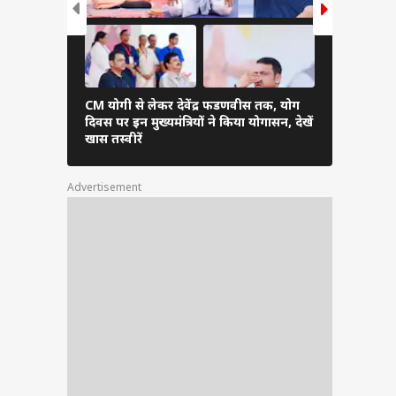
CM योगी से लेकर देवेंद्र फडणवीस तक, योग
भरतपुर में बि
दिवस पर इन मुख्यमंत्रियों ने किया योगासन, देखें
नेशनल पार्क
खास तस्वीरें
स्थल मोह लें
Advertisement