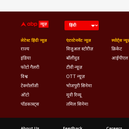
लेटेस्ट हिंदी न्यूज़
एंटरटेनमेंट न्यूज़
स्पोर्ट्स न्यू
राज्य
विजुअल स्टोरीज़
क्रिकेट
इंडिया
बॉलीवुड
आईपीएल
फोटो गैलरी
टीवी न्यूज़
विश्व
OTT न्यूज़
टेक्नोलॉजी
भोजपुरी सिनेमा
ऑटो
मूवी रिव्यू
पॉडकास्ट्स
तमिल सिनेमा
About Us
Feedback
Careers