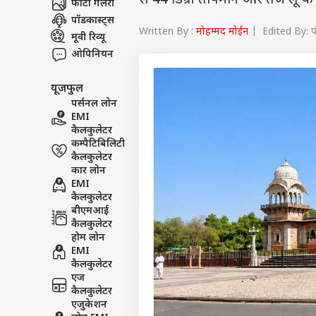
से 44 डिग्री तापमान और तेज लू के
फोटो गैलरी
पॉडकास्ट्स
Written By :
मोहम्मद मोईन
| Edited By: 
मूवी रिव्यू
ओपिनियन
यूजफुल
पर्सनल लोन
EMI
कैलकुलेटर
कम्पैटिबिलिटी
कैलकुलेटर
कार लोन
EMI
कैलकुलेटर
बीएमआई
कैलकुलेटर
होम लोन
EMI
कैलकुलेटर
एज
कैलकुलेटर
एजुकेशन