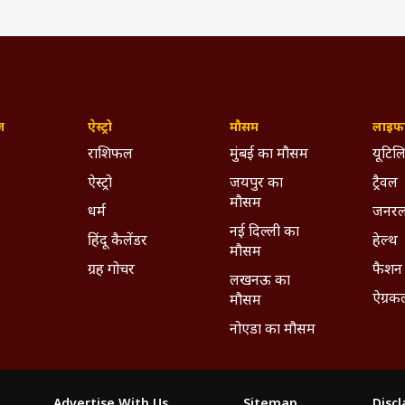
ज़
ऐस्ट्रो
मौसम
लाइफस
राशिफल
मुंबई का मौसम
यूटिलि
ऐस्ट्रो
जयपुर का
ट्रैवल
मौसम
धर्म
जनरल
नई दिल्ली का
हिंदू कैलेंडर
हेल्थ
मौसम
ग्रह गोचर
फैशन
लखनऊ का
ऐग्रक
मौसम
नोएडा का मौसम
Advertise With Us
Sitemap
Disc