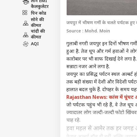
लोन EMI
कैलकुलेटर
पिन कोड
सोने की
जयपुर में भीषण गर्मी के चलते पर्यटक हु
कीमत
Source : Mohd. Moin
चांदी की
कीमत
गुलाबी नगरी जयपुर इन दिनों भीषण गर्म
AQI
हुआ है. तेज धूप और गर्म हवाओं ने ल
कारोबार पर भी साफ दिखाई देने लगा है
सन्नाटा नजर आने लगा है.
जयपुर का प्रसिद्ध पर्यटन स्थल अल्बर्ट
तक बड़ी संख्या में देशी और विदेशी पर
हालात बदल चुके हैं. दोपहर के समय यहां 
Rajasthan News: कांस में घूंघट ओढ़
जो पर्यटक पहुंच भी रहे हैं, वे तेज धू
ज्यादातर लोग जल्दी-जल्दी फोटो खिंचव
चाह रहे.
हवा महल से आमेर तक हर जगह