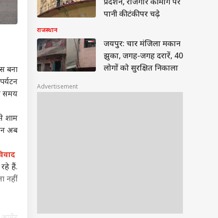
प्रदर्शन, रोजगार की मांग पर
पानी की टंकी पर चढ़े
राजस्थान
जयपुर: चार मंजिला मकान
झुका, जगह-जगह दरारें, 40
लोगों को सुरक्षित निकाला
ास बना
पर्यटन
Advertisement
के समय
से शाम
किन अब
विवाद
े हैं.
ा नहीं