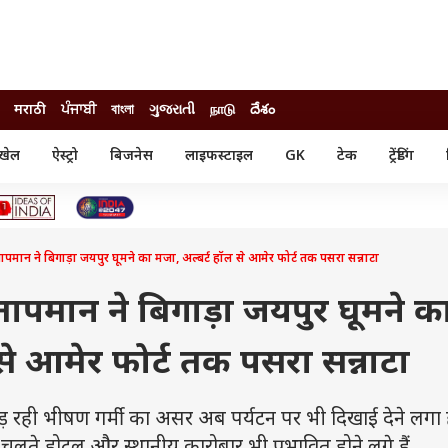
मराठी
ਪੰਜਾਬੀ
বাংলা
ગુજરાતી
நாடு
దేశం
खेल
ऐस्ट्रो
बिजनेस
लाइफस्टाइल
GK
टेक
ट्रेंडिंग
ंजन
ऑटो
खेल
ुड
कार
क्रिकेट
री सिनेमा
टेक्नोलॉजी
शिक्षा
ल सिनेमा
तापमान ने बिगाड़ा जयपुर घूमने का मजा, अल्बर्ट हॉल से आमेर फोर्ट तक पसरा सन्नाटा
मोबाइल
रिजल्ट
्रिटीज
चैटजीपीटी
नौकरी
ी
ी तापमान ने बिगाड़ा जयपुर घूमने क
गैजेट
वेब स्टोरीज
से आमेर फोर्ट तक पसरा सन्नाटा
यूटिलिटी न्यूज़
कल्चर
फैक्ट चेक
 रही भीषण गर्मी का असर अब पर्यटन पर भी दिखाई देने लगा ह