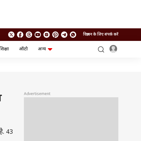
विज्ञापन के लिए संपर्क करें
शिक्षा
ऑटो
अन्य
बिजनेस
लाइफस्टाइल
पर्सनल फाइनेंस
स्वास्थ्य
स्टॉक मार्केट
ट्रैवल
म्यूचुअल फंड्स
फूड
क्रिप्टो
फैशन
आईपीओ
Health and Fitness
Advertisement
ा
फोटो गैलरी
जनरल नॉलेज
वीडियो
ै. 43