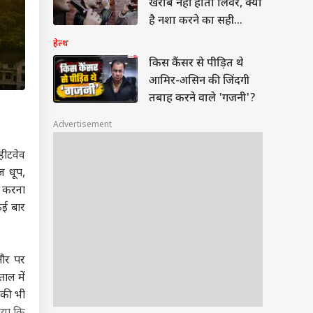
खराब नहीं होता लिवर, क्या
है नशा करने का सही
पैमाना?
हेल्थ
किस कैंसर से पीड़ित थे
आमिर-असिन की जिंदगी
तबाह करने वाले 'गजनी'?
Advertisement
 हीटवेव
ज धूप,
ा करना
कई बार
तौर पर
ताल में
 की भी