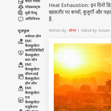
फोटो गैलरी
Heat Exhaustion: इन दिनों डिहाइड
पॉडकास्ट्स
खासतौर पर बच्चों, बुजुर्गों और पह
मूवी रिव्यू
है.
ओपिनियन
Written By :
सोनम
| Edited By: Sonam 
यूजफुल
पर्सनल लोन
EMI
कैलकुलेटर
कम्पैटिबिलिटी
कैलकुलेटर
कार लोन
EMI
कैलकुलेटर
बीएमआई
कैलकुलेटर
होम लोन
EMI
कैलकुलेटर
एज
कैलकुलेटर
एजुकेशन