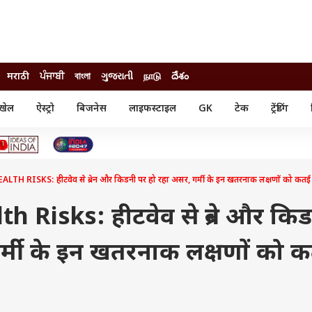
मराठी
ਪੰਜਾਬੀ
বাংলা
ગુજરાતી
நாடு
దేశం
खेल
ऐस्ट्रो
बिजनेस
लाइफस्टाइल
GK
टेक
ट्रेंडिंग
ंजन
ऑटो
खेल
ुड
कार
क्रिकेट
री सिनेमा
टेक्नोलॉजी
शिक्षा
ल सिनेमा
 RISKS: हीटवेव से ब्रेन और किडनी पर हो रहा असर, गर्मी के इन खतरनाक लक्षणों को कतई न 
मोबाइल
रिजल्ट
्रिटीज
चैटजीपीटी
नौकरी
ी
Risks: हीटवेव से ब्रेन और किड
गैजेट
वेब स्टोरीज
र्मी के इन खतरनाक लक्षणों को 
यूटिलिटी न्यूज़
कल्चर
फैक्ट चेक