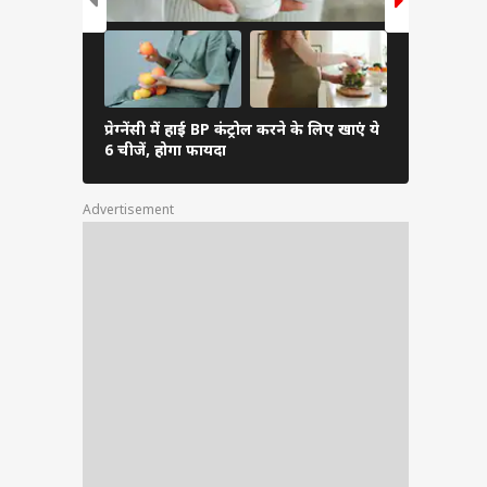
ाबों
ण के
ेस्क
स को
प्रेग्नेंसी में हाई BP कंट्रोल करने के लिए खाएं ये
नया वायरस C
ानिक
6 चीजें, होगा फायदा
सबसे ज्यादा
 हैं
Advertisement