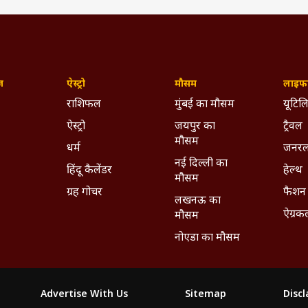
ज़
ऐस्ट्रो
मौसम
लाइफस
राशिफल
मुंबई का मौसम
यूटिलि
ऐस्ट्रो
जयपुर का
ट्रैवल
मौसम
धर्म
जनरल
नई दिल्ली का
हिंदू कैलेंडर
हेल्थ
मौसम
ग्रह गोचर
फैशन
लखनऊ का
ऐग्रक
मौसम
नोएडा का मौसम
Advertise With Us
Sitemap
Disc