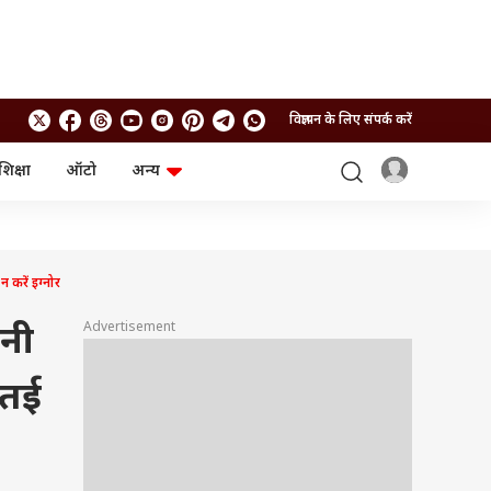
विज्ञापन के लिए संपर्क करें
शिक्षा
ऑटो
अन्य
बिजनेस
लाइफस्टाइल
पर्सनल फाइनेंस
स्वास्थ्य
स्टॉक मार्केट
ट्रैवल
म्यूचुअल फंड्स
फूड
करें इग्नोर
क्रिप्टो
फैशन
आईपीओ
Health and Fitness
Advertisement
नी
फोटो गैलरी
जनरल नॉलेज
कतई
वीडियो