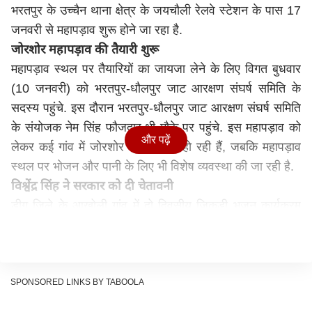
भरतपुर के उच्चैन थाना क्षेत्र के जयचौली रेलवे स्टेशन के पास 17
जनवरी से महापड़ाव शुरू होने जा रहा है.
जोरशोर महापड़ाव की तैयारी शुरू
महापड़ाव स्थल पर तैयारियों का जायजा लेने के लिए विगत बुधवार
(10 जनवरी) को भरतपुर-धौलपुर जाट आरक्षण संघर्ष समिति के
सदस्य पहुंचे. इस दौरान भरतपुर-धौलपुर जाट आरक्षण संघर्ष समिति
के संयोजक नेम सिंह फौजदार भी मौके पर पहुंचे. इस महापड़ाव को
और पढ़ें
लेकर कई गांव में जोरशोर से तैयारियां हो रही हैं, जबकि महापड़ाव
स्थल पर भोजन और पानी के लिए भी विशेष व्यवस्था की जा रही है.
विश्वेंद्र सिंह ने सरकार को दी चेतावनी
डीग जिले के आखोली गांव में दो दिवसीय जिकड़ी भजन कार्यक्रम
आयोजित किया गया है. भजन जिकड़ी कार्यक्रम में मुख्य अतिथि के
रुप में पूर्व कैबिनेट मंत्री विश्वेंद्र सिंह पहुंचे. यहां उन्होंने लोगों को
संबोधित करते हुए कहा "केंद्र में अन्य जिलों की तरह भरतपुर-
धौलपुर के जाट समाज के नौजवानों के भविष्य के लिए ओबीसी का
SPONSORED LINKS BY TABOOLA
आरक्षण जरूरी है. " विश्वेन्द्र सिंह ने कहा कि "मुझे आरक्षण की