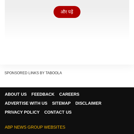
और पढ़ें
SPONSORED LINKS BY TABOOLA
ABOUT US
FEEDBACK
CAREERS
ADVERTISE WITH US
SITEMAP
DISCLAIMER
जयपुर में आयोजित मीडिया संवाद कार्यक्रम में मुख्यमंत्री भजनलाल
PRIVACY POLICY
CONTACT US
शर्मा ने कहा, ''पिछले 12 वर्षों में केंद्र सरकार की योजनाओं ने गरीब,
किसान, महिला और युवा वर्ग के जीवन में बड़ा बदलाव लाने का काम
ABP NEWS GROUP WEBSITES
किया है.'' उन्होंने डिजिटल इंडिया, आयुष्मान भारत, प्रधानमंत्री