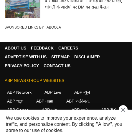
बाराबंकी नगर पालिका का 1 करोड़ का टेंडर निरस्त,
धांधली के आरोपों पर DM का सख्त फैसला
SPONSORED LINKS BY TABOOLA
ABOUT US
FEEDBACK
CAREERS
ADVERTISE WITH US
SITEMAP
DISCLAIMER
PRIVACY POLICY
CONTACT US
ABP NEWS GROUP WEBSITES
ABP Network
ABP Live
ABP न्यूज़
ABP আনন্দ
ABP माझा
ABP અસ્મિતા
×
ABP Ganga
ABP ਸਾਂਝਾ
ABP நாடு
ABP దేశం
We use cookies to improve your experience, analyze
FOLLOW US
traffic, and personalize content. By clicking "Allow", you
agree to our use of cookies.