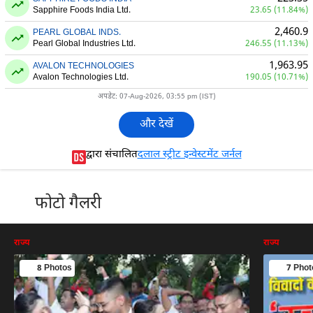
Sapphire Foods India Ltd.
23.65 (11.84%)
2,460.9
PEARL GLOBAL INDS.
Pearl Global Industries Ltd.
246.55 (11.13%)
1,963.95
AVALON TECHNOLOGIES
Avalon Technologies Ltd.
190.05 (10.71%)
अपडेट: 07-Aug-2026, 03:55 pm (IST)
और देखें
द्वारा संचालित
दलाल स्ट्रीट इन्वेस्टमेंट जर्नल
फोटो गैलरी
राज्य
राज्य
8 Photos
7 Phot