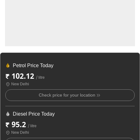
Petrol Price Today
₹ 102.12
/ litre
New Delhi
Check price for your location
Diesel Price Today
₹ 95.2
/ litre
New Delhi