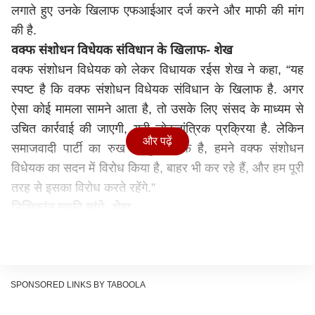
लगाते हुए उनके खिलाफ एफआईआर दर्ज करने और माफी की मांग
की है.
वक्फ संशोधन विधेयक संविधान के खिलाफ- शेख
वक्फ संशोधन विधेयक को लेकर विधायक रईस शेख ने कहा, “यह
स्पष्ट है कि वक्फ संशोधन विधेयक संविधान के खिलाफ है. अगर
ऐसा कोई मामला सामने आता है, तो उसके लिए संसद के माध्यम से
उचित कार्रवाई की जाएगी, यही लोकतांत्रिक प्रक्रिया है. लेकिन
और पढ़ें
समाजवादी पार्टी का रुख बिल्कुल साफ है, हमने वक्फ संशोधन
विधेयक का सदन में विरोध किया है, बाहर भी कर रहे हैं, और हम पूरी
तरह से इसका विरोध करते रहेंगे.”
निशिकांत माफी मांगे- शेख
दूसरी ओर, झारखंड से बीजेपी सांसद निशिकांत दुबे के बयान पर
रईस शेख ने तीखी प्रतिक्रिया दी. उन्होंने कहा, “उन्होंने महाराष्ट्र
की भावनाओं को आहत किया है. उनके खिलाफ एफआईआर भी दर्ज
की जानी चाहिए. वह एक सम्मानित सांसद हैं, उन्हें यह समझना चाहिए
SPONSORED LINKS BY TABOOLA
और माफी मांगनी चाहिए.”