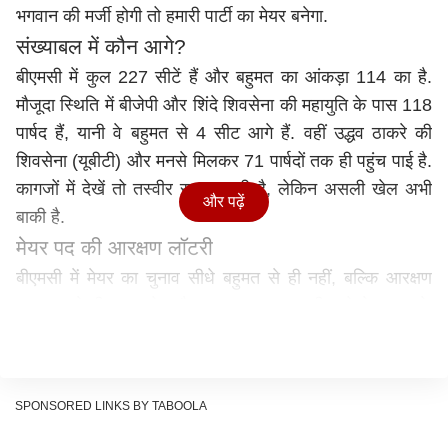
भगवान की मर्जी होगी तो हमारी पार्टी का मेयर बनेगा.
संख्याबल में कौन आगे?
बीएमसी में कुल 227 सीटें हैं और बहुमत का आंकड़ा 114 का है.
मौजूदा स्थिति में बीजेपी और शिंदे शिवसेना की महायुति के पास 118
पार्षद हैं, यानी वे बहुमत से 4 सीट आगे हैं. वहीं उद्धव ठाकरे की
शिवसेना (यूबीटी) और मनसे मिलकर 71 पार्षदों तक ही पहुंच पाई है.
कागजों में देखें तो तस्वीर साफ लगती है, लेकिन असली खेल अभी
और पढ़ें
बाकी है.
मेयर पद की आरक्षण लॉटरी
बीएमसी में मेयर का चुनाव सीधे बहुमत से ही नहीं, बल्कि आरक्षण
व्यवस्था से भी जुड़ा होता है. गुरुवार (22 जनवरी) को मेयर पद के
लिए आरक्षण की लॉटरी निकाली जानी है.
पिछली बार मेयर पद ओपन कैटेगरी से था, लेकिन रोटेशन के नियम
के तहत इस बार ओपन कैटेगरी नहीं होगी. इस बार लॉटरी SC,
SPONSORED LINKS BY TABOOLA
OBC या ST कैटेगरी में से किसी एक पर आकर टिकेगी.