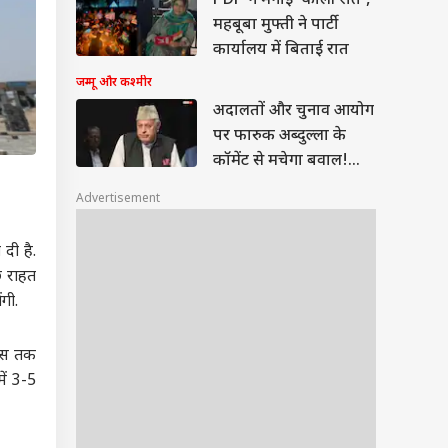
PDP ने मनाई 'काली रात',
महबूबा मुफ्ती ने पार्टी
कार्यालय में बिताई रात
जम्मू और कश्मीर
अदालतों और चुनाव आयोग
पर फारुक अब्दुल्ला के
कॉमेंट से मचेगा बवाल!
जानें- क्या कहा?
Advertisement
दी है.
छ राहत
गी.
ियस तक
ें 3-5