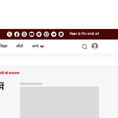
विज्ञापन के लिए संपर्क करें
शिक्षा
ऑटो
अन्य
बिजनेस
लाइफस्टाइल
पर्सनल फाइनेंस
स्वास्थ्य
स्टॉक मार्केट
ट्रैवल
म्यूचुअल फंड्स
फूड
ंधी की संभावना
क्रिप्टो
फैशन
आईपीओ
Health and Fitness
Advertisement
ें
फोटो गैलरी
जनरल नॉलेज
वीडियो