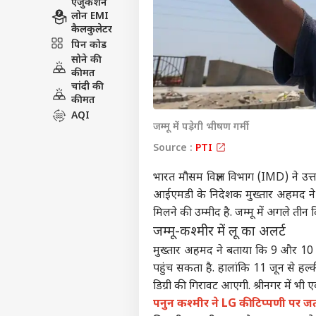
एजुकेशन
लोन EMI
कैलकुलेटर
पिन कोड
सोने की
कीमत
चांदी की
कीमत
AQI
जम्मू में पड़ेगी भीषण गर्मी
Source :
PTI
भारत मौसम विज्ञान विभाग (IMD) ने उत्त
आईएमडी के निदेशक मुख्तार अहमद ने 
मिलने की उम्मीद है. जम्मू में अगले तीन
जम्मू-कश्मीर में लू का अलर्ट
मुख्तार अहमद ने बताया कि 9 और 10 ज
पहुंच सकता है. हालांकि 11 जून से हल
डिग्री की गिरावट आएगी. श्रीनगर में भी ए
पनुन कश्मीर ने LG की टिप्पणी पर जता