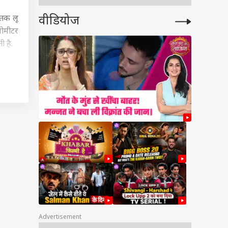
वीडियोज
 तक लू
लोमीटर
ी है.
ेट
फिक्सिंग और स्पॉट
सिंग में क्या अंतर होता
Advertisement