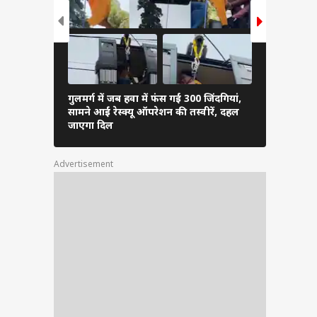
गुलमर्ग में जब हवा में फंस गईं 300 जिंदगियां,
जम्मू-कश्मीर
सामने आईं रेस्क्यू ऑपरेशन की तस्वीरें, दहल
लाल चौक पर 
जाएगा दिल
तस्वीरें
Advertisement