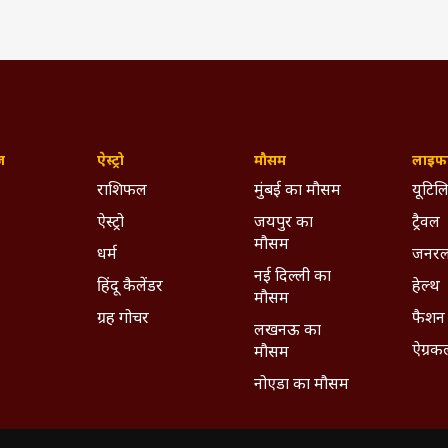
ज़
ऐस्ट्रो
मौसम
लाइफस
राशिफल
मुंबई का मौसम
यूटिलि
ऐस्ट्रो
जयपुर का
ट्रैवल
मौसम
धर्म
जनरल
नई दिल्ली का
हिंदू कैलेंडर
हेल्थ
मौसम
ग्रह गोचर
फैशन
लखनऊ का
ऐग्रक
मौसम
नोएडा का मौसम