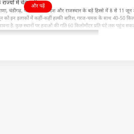
्यों में चेतावनी
और पढ़ें
 चंडीगढ़, पश्चिमी उत्तर प्रदेश और राजस्थान के बड़े हिस्से में 8 से 11 जून
जून को इन इलाकों में कहीं-कहीं हल्की बारिश, गरज-चमक के साथ 40-50 कि
संभावना है. कुछ स्थानों पर हवाओं की गति 60 किलोमीटर प्रति घंटे तक पहुंच सकत
 कार्नर
 आर्टिकल्स
टॉप रील्स
महाराष्ट्र
इंडिया
क्रिक
ी भी कीमत पर हो
राहुल गांधी रांची क्यों नहीं
दिल्ली-यूपी में जमकर बरसेंगे
मैच 
, ईरान से समझौते के
गए? संजय निरुपम का
बादल, 22 राज्यों में अलर्ट,
फिक्
्यों बेताब हैं ट्रंप?
ी
कांग्रेस पर हमला
उत्तर प्रदेश और उत्तराखंड
जानें मौसम का हाल
विश्व
है?
फूड