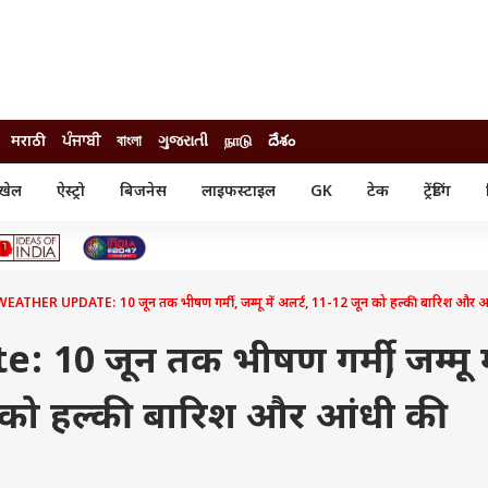
मराठी
ਪੰਜਾਬੀ
বাংলা
ગુજરાતી
நாடு
దేశం
खेल
ऐस्ट्रो
बिजनेस
लाइफस्टाइल
GK
टेक
ट्रेंडिंग
ंजन
ऑटो
खेल
ुड
कार
क्रिकेट
री सिनेमा
टेक्नोलॉजी
शिक्षा
ल सिनेमा
WEATHER UPDATE: 10 जून तक भीषण गर्मी, जम्मू में अलर्ट, 11-12 जून को हल्की बारिश और आ
मोबाइल
रिजल्ट
्रिटीज
चैटजीपीटी
नौकरी
ी
10 जून तक भीषण गर्मी, जम्मू म
गैजेट
वेब स्टोरीज
न को हल्की बारिश और आंधी की
यूटिलिटी न्यूज़
कल्चर
फैक्ट चेक