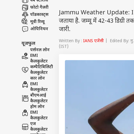
वेब स्टोरीज
फोटो गैलरी
Jammu Weather Update: IMD ने
पॉडकास्ट्स
जताया है. जम्मू में 42-43 डिग्री 
मूवी रिव्यू
जारी.
ओपिनियन
Written By :
IANS एजेंसी
| Edited By: मु
यूजफुल
(IST)
पर्सनल लोन
EMI
कैलकुलेटर
कम्पैटिबिलिटी
कैलकुलेटर
कार लोन
EMI
कैलकुलेटर
बीएमआई
कैलकुलेटर
होम लोन
EMI
कैलकुलेटर
एज
कैलकुलेटर