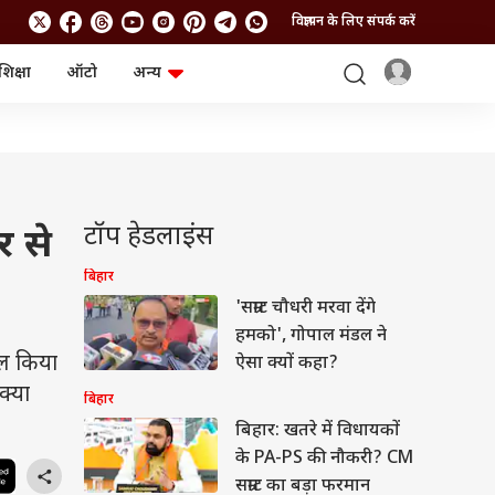
विज्ञापन के लिए संपर्क करें
शिक्षा
ऑटो
अन्य
बिजनेस
लाइफस्टाइल
पर्सनल फाइनेंस
स्वास्थ्य
स्टॉक मार्केट
ट्रैवल
म्यूचुअल फंड्स
फूड
क्रिप्टो
फैशन
आईपीओ
Health and Fitness
टॉप हेडलाइंस
र से
फोटो गैलरी
जनरल नॉलेज
बिहार
'सम्राट चौधरी मरवा देंगे
वीडियो
हमको', गोपाल मंडल ने
ाल किया
ऐसा क्यों कहा?
क्या
बिहार
बिहार: खतरे में विधायकों
के PA-PS की नौकरी? CM
सम्राट का बड़ा फरमान