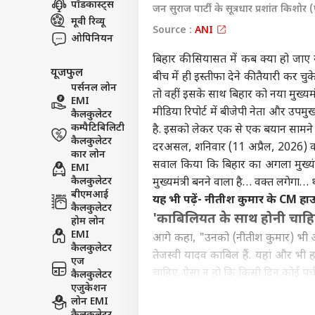
पॉडकास्ट्स
जन सुराज पार्टी के सूत्रधार प्रशांत किशो
इंडिय
मूवी रिव्यू
Source :
ANI
एडवर्टाइज विथ अस
ओपिनियन
प्राइवेसी पॉलिसी
बिहार की सियासत में कब क्या हो जाए 
यूजफुल
कॉन्टैक्ट अस
बीच में ही इस्तीफा देने की तैयारी कर च
पर्सनल लोन
सेंड फीडबैक
तो वहीं इसके साथ बिहार को नया मुख्यमं
EMI
तरुण
मीडिया रिपोर्ट में बीजेपी नेता और उपम
कैलकुलेटर
अबाउट अस
सजा, 
कम्पैटिबिलिटी
है. इसको लेकर एक से एक बयान सामने आ र
पलट
बॉली
करियर्स
कैलकुलेटर
दरअसल, शनिवार (11 अप्रैल, 2026) को पट
कार लोन
सवाल किया कि बिहार का अगला मुख्यं
EMI
कैलकुलेटर
मुख्यमंत्री बनने वाला है… वक्त लगेग
बीएमआई
यह भी पढ़ें-
नीतीश कुमार के CM हाउ
कैलकुलेटर
'गोल
'काबिलियत के साथ होनी चाहि
होम लोन
था 1
EMI
LOGIN
आगे कहा, "उनको (नीतीश कुमार) भी आरा
के ल
कैलकुलेटर
फिल्म
तेजस्वी यादव काबिल हैं. यहां और भी 
एज
चाहिए. ऐसा न हो कि किसी दिन कोई पर्ची
कैलकुलेटर
एजुकेशन
इतना बयान देते ही सांसद शत्रुघ्न सिन
लोन EMI
वेट एंड वॉच करते रहिए… जो बहुत विद्व