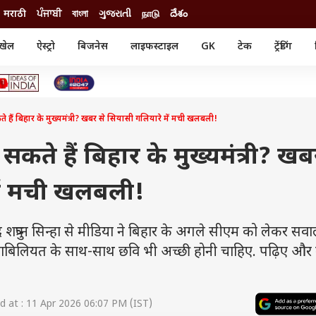
मराठी
ਪੰਜਾਬੀ
বাংলা
ગુજરાતી
நாடு
దేశం
खेल
ऐस्ट्रो
बिजनेस
लाइफस्टाइल
GK
टेक
ट्रेंडिंग
ंजन
ऑटो
खेल
ुड
कार
क्रिकेट
री सिनेमा
टेक्नोलॉजी
शिक्षा
ल सिनेमा
े हैं बिहार के मुख्यमंत्री? खबर से सियासी गलियारे में मची खलबली!
मोबाइल
रिजल्ट
्रिटीज
चैटजीपीटी
नौकरी
ी
 सकते हैं बिहार के मुख्यमंत्री? खब
गैजेट
वेब स्टोरीज
में मची खलबली!
यूटिलिटी न्यूज़
कल्चर
फैक्ट चेक
रुघ्न सिन्हा से मीडिया ने बिहार के अगले सीएम को लेकर सव
ाबिलियत के साथ-साथ छवि भी अच्छी होनी चाहिए. पढ़िए और 
 at : 11 Apr 2026 06:07 PM (IST)