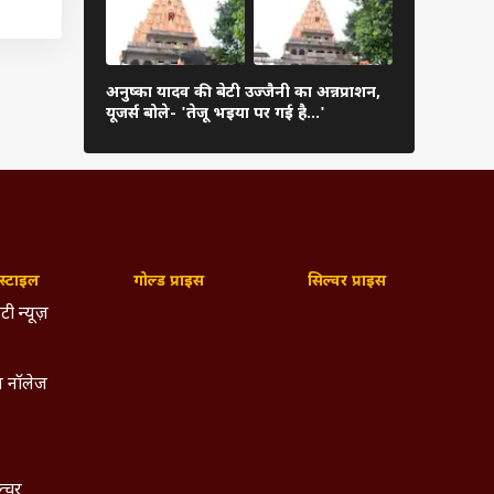
सीट पर
'
धर्मेंद्र प्रध
अनुष्का यादव की बेटी उज्जैनी का अन्नप्राशन,
गुस्सा, तस्वी
यूजर्स बोले- 'तेजू भइया पर गई है...'
'इतिहास…'
र से
ोंने
बीपी
्टाइल
गोल्ड प्राइस
सिल्वर प्राइस
ीतिक
टी न्यूज़
डिंग
 नॉलेज
हैं.
m
पर
ल्चर