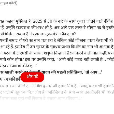
र (फाइल फोटो)
ा
पंजाब
इंडिया
क्रिक
यह कहना मुश्किल है. 2025 से 30 के नारे के साथ चुनाव जीतने वाले नीतीश
ुके हैं. उन्होंने राज्यसभा की शपथ ली है. अब आगे एक तरफ वे सीएम पद से इस्तीफ
त्री मिलेगा. सवाल है कि अगला मुख्यमंत्री कौन होगा?
 तेजपाल को 10 साल की
लुधियाना: कांग्रेस के
बारिश में राहुल-प्रियंका
पाकि
ुख्यमंत्री सम्राट चौधरी का नाम चल रहा है लेकिन कोई चौंकाना वाला चेहरा भी ह
रेप केस में हाई कोर्ट ने
कार्यक्रम में बवाल, चन्नी
की बातचीत, अमित शाह
2 सा
हे हैं. इस रेस में जन सुराज के सूत्रधार प्रशांत किशोर का नाम भी आ गया है
ा फैसला
वुड
समर्थकों ने लगाए 'बघेल Go
इंडिया
खुद थामे दिखे छाता
इंडिया
मिल
उत्तर
Back' के नारे
ना में टीएमसी के सांसद शत्रुघ्न सिन्हा ने हैरान करने वाली बात कही. पत्रका
मत्री कौन होगा? इस पर उन्होंने कहा, "अभी कोई वजह नहीं लगती है… कोई
ा… थोड़ा सा आराम कीजिए…"
स खाली करने पर तेजस्वी यादव की पहली प्रतिक्रिया, 'तो आप…'
और पढ़ें
माल' एक्ट्रेस के ऊपर
मोदी कैबिनेट का अहम
रेप केस: बॉम्बे HC से दोषी
अती
ए अच्छी छवि'
 करोड़ का लोन, चुकाने
फैसला, असम में दूसरे बड़े
करार देने के बाद तरुण
अहम
म करने दीजिए… नीतीश कुमार जी हमारे मित्र हैं… लालू यादव भी हमारे मित्र
िए करनी पड़ी सी ग्रेड
फॉर लेन प्रोजेक्ट को मिली
तेजपाल का पहला रिएक्शन
टकर
ें
मंजूरी
हर पार्टी में बहुत काबिल लोग हैं. काबिलियत के साथ-साथ उनकी छवि भी अच्छ
 वाला बाबा यहां पर्ची निकाल दे. इसका ध्यान रखिएगा...."
्हा जन सुराज के सूत्रधार प्रशांत किशोर पर आ गए. सांसद ने कहा, "एक आदमी 
ान है… बहुत काबिल है. बहुत विजन है उसके पास… और वो है प्रशांत किशोर."