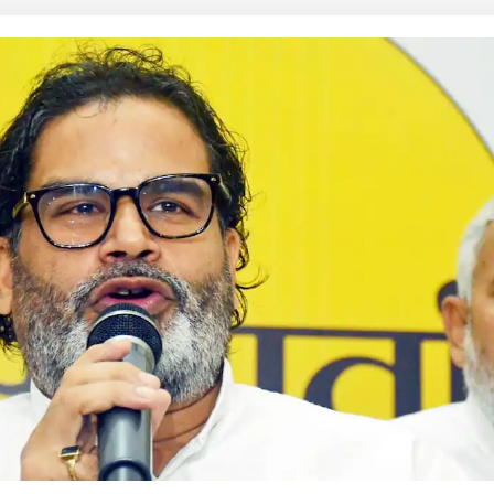
 कार्नर
 आर्टिकल्स
टॉप रील्स