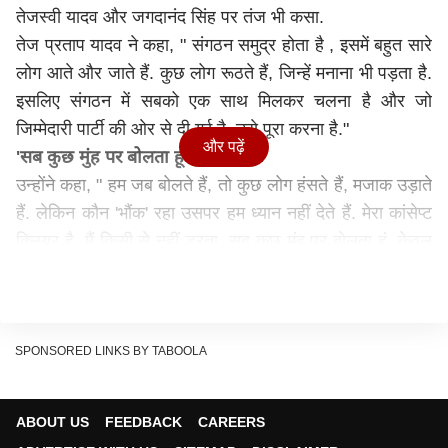
तेजस्वी यादव और जगदानंद सिंह पर तंज भी कसा.
तेज प्रताप यादव ने कहा, " संगठन समुद्र होता है , इसमें बहुत सारे
लोग आते और जाते हैं. कुछ लोग रूठते हैं, जिन्हें मनाना भी पड़ता है.
इसलिए संगठन में सबको एक साथ मिलकर चलना है और जो
जिम्मेदारी पार्टी की ओर से दी गई है, उसे पूरा करना है."
और पढ़ें
'सब कुछ मुंह पर बोलता हूं'
उन्होंने कहा, " हम जब बोलते हैं, तो कुछ लोग हंसते हैं, मजाक उड़ाते
हैं. लेकिन कौन 'भौंक' रहा उसपर हम ध्यान नहीं देते हैं. मेरा कांसेप्ट
क्लियर है. मैं किसी से नहीं डरता. सब कुछ मुंह पर बोलता हूं. केवल
भगवान से डरता हूं. पिता जी भी जब बोलते थे, तो विरोधी हंसते थे.
मजाक बनाते थे कि गांव को में जानवरों को चराने वाला नेता बना हुआ
है. बहुत सारे लोग निशाना साधते थे. लेकिन वो जब भी मंच पर आते
थे, तो लोगों का मनोरंजन करने का काम करते थे. मनोरंजन भी होता
SPONSORED LINKS BY TABOOLA
था और काम भी."
तेज प्रताप ने कहा, " कार्यक्रम में शामिल होने हम आ रहे थे, हमको
ABOUT US
FEEDBACK
CAREERS
थोड़ा पूजा पाठ करने में लेट हो गया तो पिता जी बोले तुम क्या कर रहे