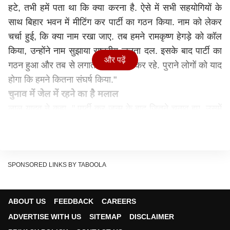
हटे, तभी हमें पता था कि क्या करना है. ऐसे में सभी सहयोगियों के
साथ बिहार भवन में मीटिंग कर पार्टी का गठन किया. नाम को लेकर
चर्चा हुई, कि क्या नाम रखा जाए. तब हमने रामकृष्ण हेगड़े को कॉल
किया, उन्होंने नाम सुझाया राष्ट्रीय जनता दल. इसके बाद पार्टी का
और पढ़ें
गठन हुआ और तब से लगातार हम संघर्ष कर रहे. पुराने लोगों को याद
होगा कि हमने कितना संघर्ष किया."
चुनाव में जेल में रहने का है मलाल
लालू यादव ने कहा, " पार्टी कर जन्म के बाद जितने चुनाव हुए, उसमें
हमें अच्छी सीटें मिलीं. लेकिन मेरे जेल जाने के बाद जब-जब चुनाव
आए मैं तड़पता रहा क्योंकि मैं बाहर नहीं आ पाया. मुझे इस बात का
मलाल है. तेजस्वी से बात होती थी. उसने कहा कि पापा हम निपट
लेंगे. आप घबराइए नहीं."
SPONSORED LINKS BY TABOOLA
उन्होंने कहा, " हम जननायक कर्पूरी ठाकुर का सपना पूरा कर रहे हैं.
हम वंचितों को उनका अधिकार दिला रहे हैं. पार्टी का भविष्य उज्ज्वल
ABOUT US
FEEDBACK
CAREERS
है. 5-5 पीएम बनाने में हमने सहयोग किया. नीतीश कुमार व्याकुल थे,
ADVERTISE WITH US
SITEMAP
DISCLAIMER
इसलिए उनको मंत्री बनवा दिया. सभी बातें बताने का समय नहीं है."