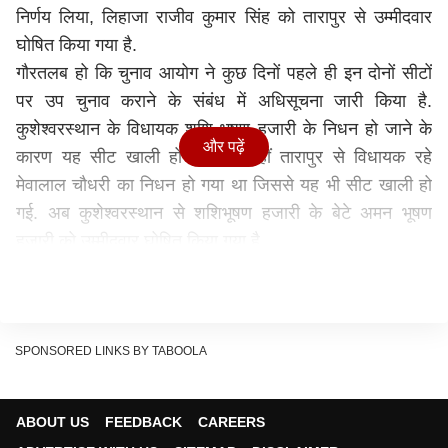
निर्णय लिया, लिहाजा राजीव कुमार सिंह को तारापुर से उम्मीदवार
घोषित किया गया है.
गौरतलब हो कि चुनाव आयोग ने कुछ दिनों पहले ही इन दोनों सीटों
पर उप चुनाव कराने के संबंध में अधिसूचना जारी किया है.
कुशेश्वरस्थान के विधायक शशि भूषण हजारी के निधन हो जाने के
और पढ़ें
कारण यह सीट खाली हो गई थी. वहीं तारापुर से विधायक रहे
मेवालाल चौधरी का निधन हो गया था जिससे यह भी सीट खाली हो
गई. अब कुशेश्वरस्थान से शशिभूषण हजारी के बेटे अमन भूषण
हजारी को उम्मीदवार घोषित किया गया है.
दो नवंबर को होगी मतगणना
इन दोनों सीटों पर नामांकन के लिए अंतिम तिथि आठ अक्टूबर है. 11
अक्टूबर को नाम निर्देशन पत्र की समीक्षा की जाएगी और 16
अक्टूबर को नाम वापसी की अंतिम तिथि निर्धारित की गई है. 30
SPONSORED LINKS BY TABOOLA
अक्टूबर को 264 मतदान केंद्रों पर मतदान कराया जाएगा. 30
अक्टूबर को मतदान होगा और दो नवंबर को मतगणना की जाएगी.
ABOUT US
FEEDBACK
CAREERS
बता दें कि यह पहले से ही चर्चा थी कि कुशेश्वरस्थान से दिवंगत