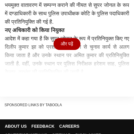
भयमुक्त वातावरण में सम्पन्न कराने की नीयत से सुपर जोनल के रूप
में दण्डाधिकारी के साथ पुलिस उपाधीक्षक कोटि के पुलिस पदाधिकारी
की प्रतिनियुक्ति की गई है.
नए अधिकारी को किया नियुक्त
आदेश में कहा गया है कि सुपर जोनल के रूप में प्रतिनियुक्त किए गए
और पढ़ें
दिलीप कुमार झा को प्रशासनिक कारण से चुनाव कार्य से अलग
किया जाता है और उनके स्थान पर अमित कुमार की प्रतिनियुक्ति
जाती है. वहीं, उनके स्थान पर पुलिस निरीक्षक हरेशम साह, पुलिस
केन्द्र, दरभंगा की प्रतिनियुक्ति की जाती है.
प्रशांत किशोर की खरी-खरी, राहुल भ्रम में न रहें, आने वाले दशकों
तक पावर बनी रहेगी बीजेपी
बता दें कि तेजस्वी ने मुख्यमंत्री पर कुशेश्वरस्थान में भ्रष्ट अधिकारी
की प्रतिनियुक्ति करने का आरोप लगाया था. तेजस्वी ने कहा था कि
SPONSORED LINKS BY TABOOLA
नीतीश कुमार हार देख कर बौखला गए हैं, अब वो ऐसे भ्रष्ट और
पक्षपाती अधिकारियों की दरभंगा में प्रतिनियुक्ति कर रहे हैं, जिनसे वो
ABOUT US
FEEDBACK
CAREERS
चुनाव प्रभावित करवा सकें. ऐसे ही एक पुलिस उपाधीक्षक दिलीप