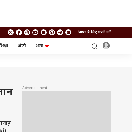
विज्ञापन के लिए संपर्क करें
शिक्षा
ऑटो
अन्य
बिजनेस
लाइफस्टाइल
पर्सनल फाइनेंस
स्वास्थ्य
स्टॉक मार्केट
ट्रैवल
म्यूचुअल फंड्स
फूड
क्रिप्टो
फैशन
आईपीओ
Health and Fitness
Advertisement
्तान
फोटो गैलरी
जनरल नॉलेज
वीडियो
 गवाह