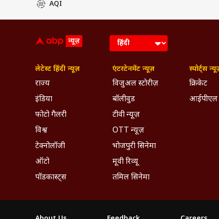
AQI
लेटेस्ट हिंदी न्यूज़
एंटरटेनमेंट न्यूज़
स्पोर्ट्स न्यू
राज्य
विजुअल स्टोरीज़
क्रिकेट
इंडिया
बॉलीवुड
आईपीएल
फोटो गैलरी
टीवी न्यूज़
विश्व
OTT न्यूज़
टेक्नोलॉजी
भोजपुरी सिनेमा
ऑटो
मूवी रिव्यू
पॉडकास्ट्स
तमिल सिनेमा
About Us
Feedback
Careers