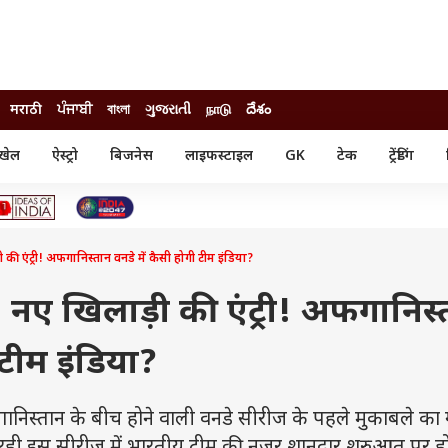
मराठी
ਪੰਜਾਬੀ
বাংলা
ગુજરાતી
நாடு
దేశం
खेल
ऐस्ट्रो
बिजनेस
लाइफस्टाइल
GK
टेक
ट्रेंडिंग
ंजन
ऑटो
खेल
ुड
कार
क्रिकेट
री सिनेमा
टेक्नोलॉजी
शिक्षा
ल सिनेमा
 की एंट्री! अफगानिस्तान वनडे में कैसी होगी टीम इंडिया?
मोबाइल
रिजल्ट
्रिटीज
चैटजीपीटी
नौकरी
ी
T, नए खिलाड़ी की एंट्री! अफगानिस
गैजेट
वेब स्टोरीज
 टीम इंडिया?
यूटिलिटी न्यूज़
कल्चर
फैक्ट चेक
निस्तान के बीच होने वाली वनडे सीरीज के पहले मुकाबले का