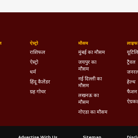
ज़
ऐस्ट्रो
मौसम
लाइफस
राशिफल
मुंबई का मौसम
यूटिलि
ऐस्ट्रो
जयपुर का
ट्रैवल
मौसम
धर्म
जनरल
नई दिल्ली का
हिंदू कैलेंडर
हेल्थ
मौसम
ग्रह गोचर
फैशन
लखनऊ का
ऐग्रक
मौसम
नोएडा का मौसम
Advertise With Us
Sitemap
Disc