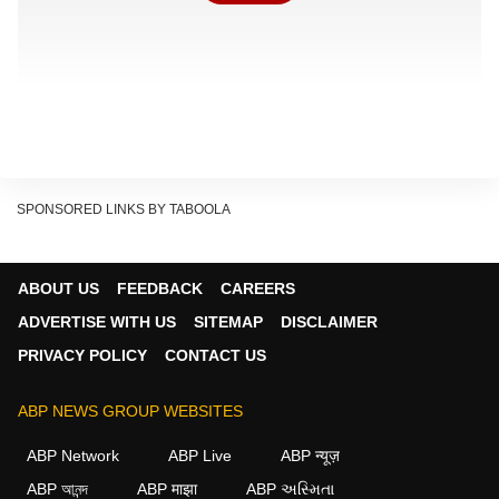
SPONSORED LINKS BY TABOOLA
ABOUT US
FEEDBACK
CAREERS
ADVERTISE WITH US
SITEMAP
DISCLAIMER
PRIVACY POLICY
CONTACT US
बीबीएल के आगामी सीजन का पहला मैच भारत के चेन्नई में स्थित
एमए चिदंबरम स्टेडियम में देखने को मिल सकता है. इससे बिग बैश
ABP NEWS GROUP WEBSITES
को और लोकप्रियता मिलेगी. आईपीएल के बाद बिग बैश को दुनिया
ABP Network
ABP Live
ABP न्यूज़
की सबसे बड़ी टी20 लीग माना जाता है.
ABP আনন্দ
ABP माझा
ABP અસ્મિતા
लंबी बातचीत के बाद, भारतीय क्रिकेट कंट्रोल बोर्ड (BCCI) और