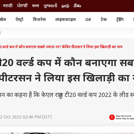
मराठी
ਪੰਜਾਬੀ
বাংলা
ગુજરાતી
நாடு
దేశం
खेल
ऐस्ट्रो
बिजनेस
लाइफस्टाइल
GK
टेक
ट्रेंडिंग
ंजन
ऑटो
खेल
ट
ुड
कार
क्रिकेट
री सिनेमा
टेक्नोलॉजी
शिक्षा
र्ल्ड कप में कौन बनाएगा सबसे ज्यादा रन? केविन पीटरसन ने लिया इस खिलाड़ी का नाम
ल सिनेमा
मोबाइल
रिजल्ट
्रिटीज
चैटजीपीटी
नौकरी
0 वर्ल्ड कप में कौन बनाएगा सब
ी
गैजेट
वेब स्टोरीज
 पीटरसन ने लिया इस खिलाड़ी का
यूटिलिटी न्यूज़
कल्चर
फैक्ट चेक
का कहना है कि केएल राहुल टी20 वर्ल्ड कप 2022 के लीड स्
2 Oct 2022 02:40 PM (IST)