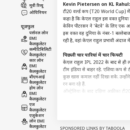
Kevin Pietersen on KL Rahul
मूवी रिव्यू
इंडिय
टी20 वर्ल्ड कप (T20 World Cup) में क
एडवर्टाइज विथ अस
ओपिनियन
कहा है कि केएल राहुल इस वक्त दुनिया क
प्राइवेसी पॉलिसी
केविन पीटरसन ने 'बेटवे' के लिए एक आर्ट
यूजफुल
कॉन्टैक्ट अस
पर्सनल लोन
इस वक्त वह दुनिया के नंबर-1 बल्लेबाज हैं
सेंड फीडबैक
EMI
रही है, वहां केएल राहुल प्रभावी अंदाज मे
TMC 
कैलकुलेटर
अबाउट अस
NDA
कम्पैटिबिलिटी
दिल्
इंडिय
करियर्स
कैलकुलेटर
पिछली चार पारियां में चार फिफ्टी
हल
कार लोन
केएल राहुल IPL 2022 के बाद से ही 
EMI
टीम इंडिया से बाहर रहे. एशिया कप से ठी
कैलकुलेटर
कुछ खास कमाल नहीं दिखा सके. उन्होंन
बीएमआई
कैलकुलेटर
रन बना रहे हैं.
क्या
होम लोन
ऑस्ट्रेलिया के बाद दक्षिण अफ्रीका टी
शाद
EMI
LOGIN
पार्ट
चार पारियों में उन्होंने चार अर्धशतक ज
कैलकुलेटर
एज
तक 66 टी20 मुकाबलों में 39.57 की बल्
कैलकुलेटर
दो शतक और 20 अर्धशतक जड़ चुके हैं.
एजुकेशन
यह भी पढ़ें...
लोन EMI
कैलकुलेटर
Rohit Sharma:
दिवाली
के फुस्स प
SPONSORED LINKS BY TABOOLA