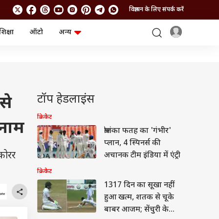
विज्ञापन के लिए संपर्क करें
शिक्षा
ऑटो
अन्य
बिजनेस
लाइफस्टाइल
पर्सनल फाइनेंस
स्वास्थ्य
स्टॉक मार्केट
ट्रैवल
म्यूचुअल फंड्स
फूड
क्रिप्टो
फैशन
टॉप हेडलाइंस
से
आईपीओ
Health and Fitness
फोटो गैलरी
जनरल नॉलेज
क्रिकेट
 नाम
श्रीलंका फतह का 'गंभीर'
प्लान, 4 स्पिनर्स की
वीडियो
कोरर
अचानक टीम इंडिया में एंट्री
क्रिकेट
1317 दिन का सूखा नहीं
हुआ खत्म, शतक से चूके
बाबर आजम; सेंचुरी के