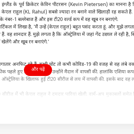
:
इंग्लैंड के पूर्व क्रिकेटर केविन पीटरसन (Kevin Pietersen) का मानना है
ा
उत्तर प्रदेश और उत्तराखंड
क्रिकेट
बॉली
ेएल राहुल (KL Rahul) सबसे ज्यादा रन बनाने वाले खिलाड़ी रह सकते हैं. उन
े नंबर-1 बल्लेबाज हैं और इस टी20 वर्ल्ड कप में वह खूब रन बनाएंगे.
िकल में लिखा है, 'मैं उन्हें (केएल राहुल) बहुत पसंद करता हूं. और मुझे लगता
. वह शानदार हैं. मुझे लगता है कि ऑस्ट्रेलिया में जहां गेंद उछाल ले रही है, स्
ं खेलेंगे और खूब रन बनाएंगे.'
में वापस जाएंगे बागी?
'जिनके पुरखों ने अंग्रेजों से
यश दयाल से जयंत यादव
 की बैठक के बाद
माफी...', केशव प्रसाद मौर्य
तक, नए सीजन से पहले 4
कान
ली से बंगाल तक बढ़ी
ा
के बयान पर बोले अरशद
इंडिया
स्टार खिलाड़ियों की बदली
इंडिया
लुक
विश्व
चल
मदनी
टीम
वाले
लगातार अनफिट रहे हैं. कभी चोट तो कभी कोविड-19 की वजह से वह लंबे व
कह
और पढ़ें
क पहले हुए जिम्बाब्वे दौरे से उन्होंने मैदान में वापसी की. हालांकि एशिया कप
े ऑस्ट्रेलिया के खिलाफ हुई टी20 सीरीज से लय में वापसी की. इसके बाद वह 
 SC के फैसले से
शेख हसीना की प्रेस कॉन्फ्रेंस
जन्म-मृत्यु पंजीकरण के
‘गो
20 सीरीज में भी केएल राहुल ने दमदार पारियां खेली. वार्म-अप मुकाबलों समेत
ीशुदा और लिव-इन
पर बांग्लादेश को आपत्ति,
बदले नियम, संसद से पास
कर र
नर में कोई फर्क नहीं?
भारत ने दिया ये जवाब
नए बिल में क्या खास?
PoJ
ड़े हैं. इस दौरान उनका स्ट्राइक रेट भी जबरदस्त रहा है. बता दें कि केएल राहु
दिख
लेबाजी औसत से 2137 रन बनाए हैं. उनका स्ट्राइक रेट 140.40 रहा है. T20I 
टाखे की तरह रहा है पाक के खिलाफ रोहित शर्मा का प्रदर्शन, जानें आंकड़