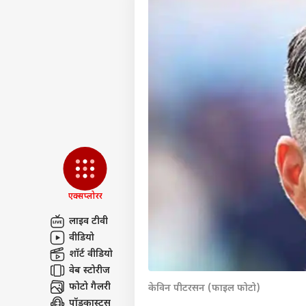
एक्सप्लोरर
लाइव टीवी
वीडियो
पर्सनल
शॉर्ट वीडियो
वेब स्टोरीज
फोटो गैलरी
टॉप
केविन पीटरसन (फाइल फोटो)
हॅलो गेस्ट
पॉडकास्ट्स