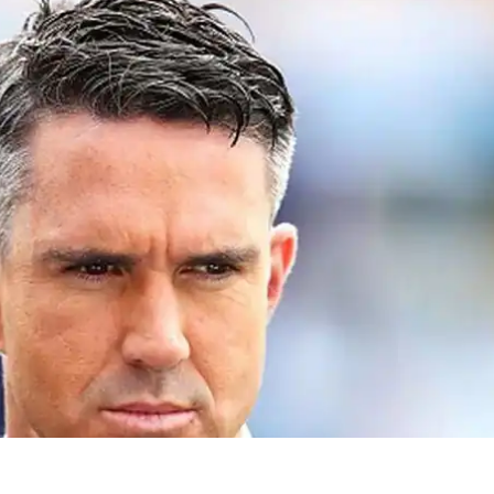
 कार्नर
 आर्टिकल्स
टॉप रील्स