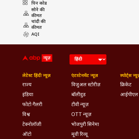
पिन कोड
IND vs PAK: T20 वर्ल्ड कप में 6 ब
सोने की
PUBLISHED AT : 22 OCT 2022 02:40 PM 
कीमत
चांदी की
Tags :
T20 World Cup 2022
ICC
कीमत
AQI
Breaking News, Anytime, An
लेटेस्ट हिंदी न्यूज़
एंटरटेनमेंट न्यूज़
स्पोर्ट्स न्यू
राज्य
विजुअल स्टोरीज़
क्रिकेट
इंडिया
बॉलीवुड
आईपीएल
फोटो गैलरी
टीवी न्यूज़
विश्व
OTT न्यूज़
टेक्नोलॉजी
भोजपुरी सिनेमा
ऑटो
मूवी रिव्यू