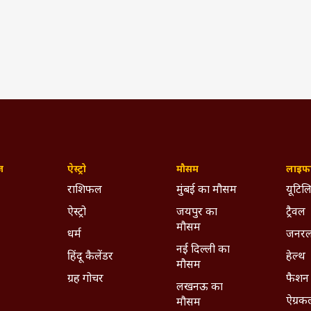
ार हो चुकी है भारत-पाक की भिड़ंत, जानिए कब किसने मारी बाजी
(IST)
 T20 World Cup 2022
IND Vs PAK
T20 World Cup 2022 Live
ywhere - Download ABPLIVE on
Android
and
iOS
now!
ज़
ऐस्ट्रो
मौसम
लाइफस
राशिफल
मुंबई का मौसम
यूटिलि
ऐस्ट्रो
जयपुर का
ट्रैवल
मौसम
धर्म
जनरल
नई दिल्ली का
हिंदू कैलेंडर
हेल्थ
मौसम
ग्रह गोचर
फैशन
लखनऊ का
ऐग्रक
मौसम