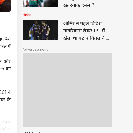
खतरनाक हमला?
क्रिकेट
आमिर से पहले ब्रिटिश
नागरिकता लेकर IPL में
खेला था यह पाकिस्तानी
िग बैश
खिलाड़ी
रत में
Advertisement
ैंस और
26 का
CCI ने
ंबर के
है. अगर
ं अधिक