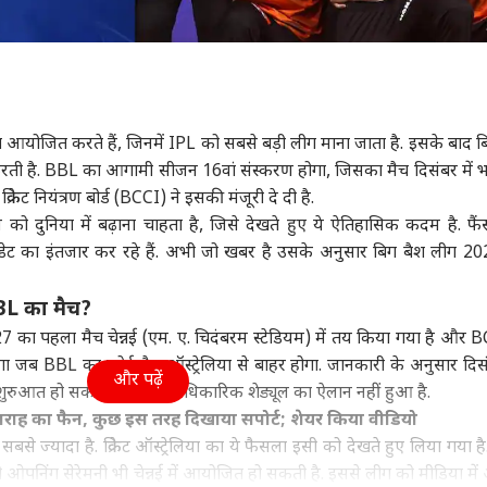
ग आयोजित करते हैं, जिनमें IPL को सबसे बड़ी लीग माना जाता है. इसके बाद ब
त करती है. BBL का आगामी सीजन 16वां संस्करण होगा, जिसका मैच दिसंबर में भा
िकेट नियंत्रण बोर्ड (BCCI) ने इसकी मंजूरी दे दी है.
ान को दुनिया में बढ़ाना चाहता है, जिसे देखते हुए ये ऐतिहासिक कदम है. फ
 का इंतजार कर रहे हैं. अभी जो खबर है उसके अनुसार बिग बैश लीग 20
BL का मैच?
7 का पहला मैच चेन्नई (एम. ए. चिदंबरम स्टेडियम) में तय किया गया है और B
ोगा जब BBL का कोई मैच ऑस्ट्रेलिया से बाहर होगा. जानकारी के अनुसार दिस
और पढ़ें
 की शुरुआत हो सकती है. अभी आधिकारिक शेड्यूल का ऐलान नहीं हुआ है.
राह का फैन, कुछ इस तरह दिखाया सपोर्ट; शेयर किया वीडियो
 में सबसे ज्यादा है. क्रिकेट ऑस्ट्रेलिया का ये फैसला इसी को देखते हुए लिया गया 
तो ओपनिंग सेरेमनी भी चेन्नई में आयोजित हो सकती है. इससे लीग को मीडिया मे