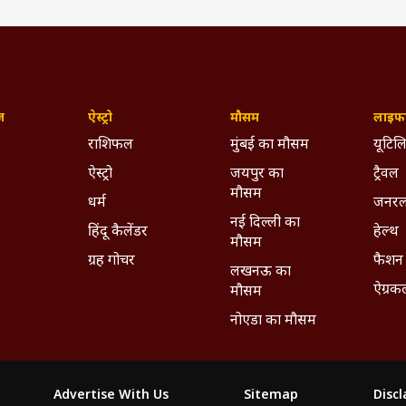
ज़
ऐस्ट्रो
मौसम
लाइफस
राशिफल
मुंबई का मौसम
यूटिलि
ऐस्ट्रो
जयपुर का
ट्रैवल
मौसम
धर्म
जनरल
नई दिल्ली का
हिंदू कैलेंडर
हेल्थ
मौसम
ग्रह गोचर
फैशन
लखनऊ का
ऐग्रक
मौसम
नोएडा का मौसम
Advertise With Us
Sitemap
Disc