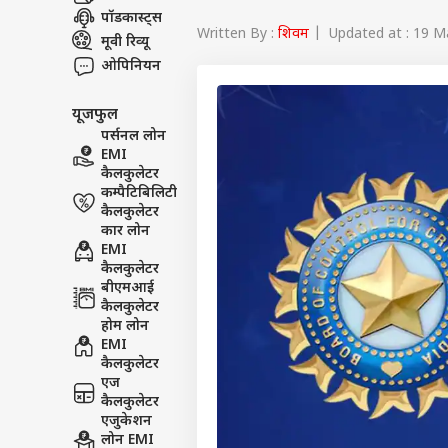
पॉडकास्ट्स
Written By :
शिवम
| Updated at : 19 M
मूवी रिव्यू
ओपिनियन
यूजफुल
पर्सनल लोन
EMI
कैलकुलेटर
कम्पैटिबिलिटी
कैलकुलेटर
कार लोन
EMI
कैलकुलेटर
बीएमआई
कैलकुलेटर
होम लोन
EMI
कैलकुलेटर
एज
कैलकुलेटर
एजुकेशन
लोन EMI