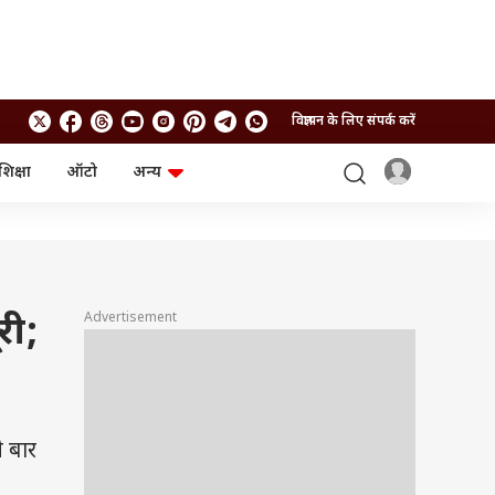
विज्ञापन के लिए संपर्क करें
शिक्षा
ऑटो
अन्य
बिजनेस
लाइफस्टाइल
पर्सनल फाइनेंस
स्वास्थ्य
स्टॉक मार्केट
ट्रैवल
म्यूचुअल फंड्स
फूड
क्रिप्टो
फैशन
Advertisement
री;
आईपीओ
Health and Fitness
फोटो गैलरी
जनरल नॉलेज
वीडियो
ी बार