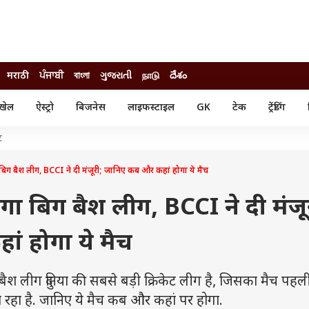
मराठी
ਪੰਜਾਬੀ
বাংলা
ગુજરાતી
நாடு
దేశం
खेल
ऐस्ट्रो
बिजनेस
लाइफस्टाइल
GK
टेक
ट्रेंडिंग
ंजन
ऑटो
खेल
ट
ुड
कार
क्रिकेट
री सिनेमा
टेक्नोलॉजी
शिक्षा
बिग बैश लीग, BCCI ने दी मंजूरी; जानिए कब और कहां होगा ये मैच
ल सिनेमा
मोबाइल
रिजल्ट
्रिटीज
चैटजीपीटी
नौकरी
गा बिग बैश लीग, BCCI ने दी मंजू
ी
गैजेट
वेब स्टोरीज
ं होगा ये मैच
यूटिलिटी न्यूज़
कल्चर
फैक्ट चेक
श लीग दुनिया की सबसे बड़ी क्रिकेट लीग है, जिसका मैच पहल
 जा रहा है. जानिए ये मैच कब और कहां पर होगा.