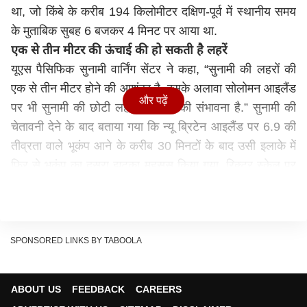
था, जो किंबे के करीब 194 किलोमीटर दक्षिण-पूर्व में स्थानीय समय
के मुताबिक सुबह 6 बजकर 4 मिनट पर आया था.
एक से तीन मीटर की ऊंचाई की हो सकती है लहरें
यूएस पैसिफिक सुनामी वार्निंग सेंटर ने कहा, “सुनामी की लहरों की
एक से तीन मीटर होने की आशंका है. इसके अलावा सोलोमन आइलैंड
और पढ़ें
पर भी सुनामी की छोटी लहरों के आने की संभावना है.” सुनामी की
चेतावनी देने के बाद बताया गया कि न्यू ब्रिटेन आइलैंड पर 6.9 की
तीव्रता वाले भूकंप आने के करीब 30 मिनटों के बाद उसी इलाके में
फिर से भूकंप का दूसरा झटका महसूस किया गया. रिक्टर स्केल पर
इस झटके की तीव्रता 5.3 मापी गई.
अब तक नुकसान की कोई जानकारी नहीं
न्यू ब्रिटेन आइलैंड पर करीब 5 लाख की संख्या में लोग रहते हैं.
जोरदार भूकंप के बाद अब तक किसी तरह के नुकसान की जानकारी
SPONSORED LINKS BY TABOOLA
नहीं है.
ऑस्ट्रेलिया और न्यूजीलैंड में सुनामी को लेकर कोई चेतावनी जारी
ABOUT US
FEEDBACK
CAREERS
नहीं