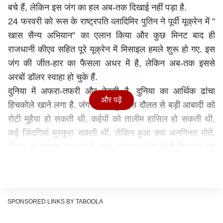
बचे हैं, लेकिन इस जंग का हल अब-तक दिखाई नहीं पड़ा है.
24 फरवरी को रूस के राष्ट्रपति व्लादिमिर पुतिन ने पूर्वी यूक्रेन में "
खास सैन्य अभियान" का एलान किया और कुछ मिनट बाद ही
राजधानी कीएव सहित पूरे यूक्रेन में मिसाइल हमले शुरू हो गए. इस
जंग की जीत-हार का फैसला अधर में है, लेकिन अब-तक इससे
अरबों डॉलर स्वाहा हो चुके हैं.
दुनिया में अफरा-तफरी और बेबसी है. दुनिया का आर्थिक ढांचा
और पढ़ें
हिचकोले खाने लगा है. जंग में खर्च हुई इस दौलत से बड़ी आबादी को
रोटी मुहैया हो सकती थी. कईयों को तालीम हासिल हो सकती थी,
कई जिंदगियां मुस्कुरा सकती थीं, लेकिन हुआ क्या अनगिनत मौतें,
हिसाब न लगाया जा सकने वाला नुकसान और रोती-बिलखने को
मजबूर दुनिया. ऐसे में बशीर बद्र अगर ये कहें, "सात संदूक़ों में भर
कर दफ़्न कर दो नफ़रतें, आज इंसां को मोहब्बत की ज़रूरत है बहुत"
तो गलत क्या कह गए है.
रो रहे हैं यूक्रेनी राष्ट्रपति क्यों?
SPONSORED LINKS BY TABOOLA
रूस को भले ही जंग में इतना गवां कर भी अक्ल न आई हो, लेकिन