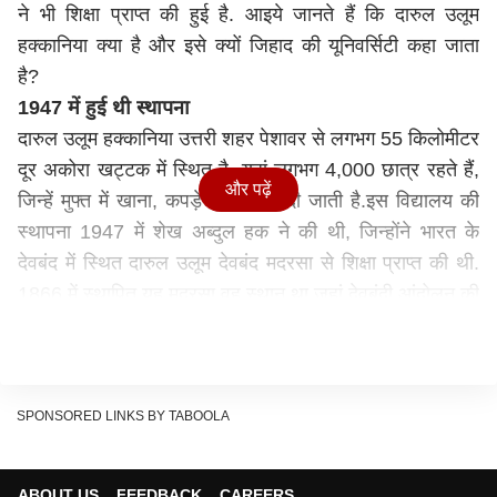
ने भी शिक्षा प्राप्त की हुई है. आइये जानते हैं कि दारुल उलूम
हक्कानिया क्या है और इसे क्यों जिहाद की यूनिवर्सिटी कहा जाता
है?
1947 में हुई थी स्थापना
दारुल उलूम हक्कानिया उत्तरी शहर पेशावर से लगभग 55 किलोमीटर
दूर अकोरा खट्टक में स्थित है. यहां लगभग 4,000 छात्र रहते हैं,
और पढ़ें
जिन्हें मुफ्त में खाना, कपड़े और शिक्षा दी जाती है.इस विद्यालय की
स्थापना 1947 में शेख अब्दुल हक ने की थी, जिन्होंने भारत के
देवबंद में स्थित दारुल उलूम देवबंद मदरसा से शिक्षा प्राप्त की थी.
1866 में स्थापित यह मदरसा वह स्थान था जहां देवबंदी आंदोलन की
शुरुआत हुई थी. इसमें इस्लाम के मूल सिद्धांतों की ओर लौटने की
वकालत की गई थी.
भारत के विभाजन के बाद देवबंदी आंदोलन के अनुयायी पूरे दक्षिण
एशिया में फैल गए और उन्होंने इस्लाम की शिक्षा देने वाले मदरसे
SPONSORED LINKS BY TABOOLA
स्थापित किए. इसी दौरान पाकिस्तान-अफगानिस्तान सीमा पर अब्दुल
हक ने दारुल उलूम हक्कानिया की स्थापना की. यह स्कूल जल्द ही
ABOUT US
FEEDBACK
CAREERS