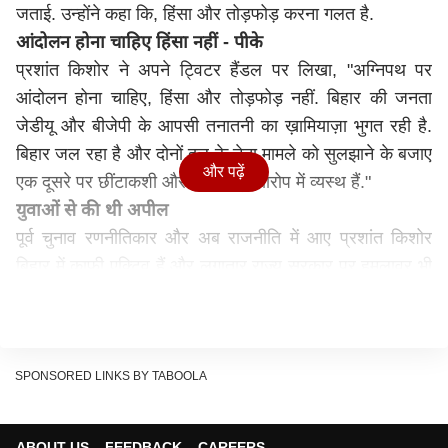
जताई. उन्होंने कहा कि, हिंसा और तोड़फोड़ करना गलत है.
आंदोलन होना चाहिए हिंसा नहीं - पीके
प्रशांत किशोर ने अपने ट्विटर हैंडल पर लिखा, "अग्निपथ पर
आंदोलन होना चाहिए, हिंसा और तोड़फोड़ नहीं. बिहार की जनता
जेडीयू और बीजेपी के आपसी तनातनी का ख़ामियाज़ा भुगत रही है.
बिहार जल रहा है और दोनों दल के नेता मामले को सुलझाने के बजाए
और पढ़ें
एक दूसरे पर छींटाकशी और आरोप प्रत्यारोप में व्यस्थ हैं."
युवाओं से की थी अपील
पूर्व चुनाव रणनीतिकार और अब राजनीति में आए प्रशांत किशोर
बिहार में काफी एक्टिव हैं और लगातार राज्य सरकार पर हमलावर भी
हैं. इससे पहले जब अग्निपथ को लेकर जहानाबाद में हिंसा हुई थी तो
प्रशांत किशोर ने प्रदर्शनकारियों से हिंसा से दूर रहने की अपील भी
की थी. उन्होंने कहा था कि ‘‘हिंसा से उनका आंदोलन कमजोर होगा.
अगर वे शांत रहेंगे तो उनकी आवाज सुनने को सरकार मजबूर होगी.’’
SPONSORED LINKS BY TABOOLA
बता दें कि प्रशांत किशोर जन सुराज यात्रा के तहत बिहार के
अलग-अलग क्षेत्रों की यात्रा कर रहे हैं. उनका कहना है कि वो
ABOUT US
FEEDBACK
CAREERS