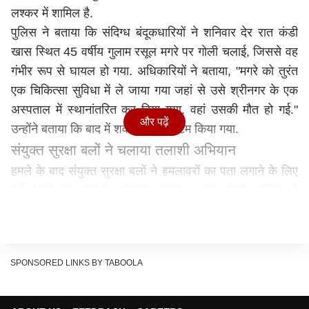
लश्कर में शामिल है.
पुलिस ने बताया कि संदिग्ध बंदूकधारियों ने शनिवार देर रात कंडी
खास स्थित 45 वर्षीय गुलाम रसूल मगरे पर गोली चलाई, जिससे वह
गंभीर रूप से घायल हो गया. अधिकारियों ने बताया, "मगरे को तुरंत
एक चिकित्सा सुविधा में ले जाया गया जहां से उसे श्रीनगर के एक
अस्पताल में स्थानांतरित कर दिया गया. वहां उसकी मौत हो गई."
और पढ़ें
उन्होंने बताया कि बाद में शव का पोस्टमार्टम किया गया.
संयुक्त सुरक्षा बलों ने चलाया तलाशी अभियान
हमले के बाद संयुक्त सुरक्षा बलों ने हमलावरों का पता लगाने के लिए
बड़े पैमाने पर तलाशी अभियान चलाया. जम्मू-कश्मीर पुलिस ने
मामला दर्ज कर मामले की जांच शुरू कर दी है. हालांकि, हत्या के पीछे
का मकसद स्पष्ट नहीं है, लेकिन सुरक्षा सूत्रों ने बताया कि मगरे का
भाई गुलाम मोहिदीन मगरे नियंत्रण रेखा पार करके पाकिस्तान के
SPONSORED LINKS BY TABOOLA
कब्जे वाले कश्मीर (पीओके) में रहता है. माना जाता है कि मोहिदीन
लश्कर-ए-तैयबा आतंकवादी समूह का सक्रिय सदस्य है.
आतंकवादियों के घरों को किया जा रहा ध्वस्त