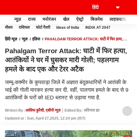
न्यूज़
राज्य
मनोरंजन
खेल
ऐस्ट्रो
बिजनेस
लाइफस्टाइल
मौसम
राशिफल
फोटो गैलरी
Ideas of India
INDIA AT 2047
हिंदी न्यूज़
न्यूज़
इंडिया
PAHALGAM TERROR ATTACK: घाटी में फिर हत्या,
आतंकियों ने घर में घुसकर मारी गोली; पहलगाम हमले के बाद एक और टेरर अटैक
Pahalgam Terror Attack: घाटी में फिर हत्या,
आतंकियों ने घर में घुसकर मारी गोली; पहलगाम
हमले के बाद एक और टेरर अटैक
जम्मू-कश्मीर के कुपवाड़ा जिले में अज्ञात बंदूकधारियों ने आतंकी के
भाई की गोली मारकर हत्या कर दी. वहीं, पालगाम हमले के बाद से 9
आतंकियों के घरों को IED ब्लास्ट से उड़ाया गया है.
Written By :
आसिफ कुरैशी, एबीपी न्यूज़
Edited By: अविनाश झा
Updated at : Sun, April 27,2025, 12:24 pm (IST)