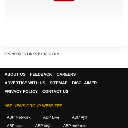
SPONSORED LINKS BY TABOOLA
पार्टी महासचिव जयराम रमेश ने कहा कि मंत्री प्रधान एक
समझौतावादी मंत्रालय चलाने वाले एक अहंकारी और अक्षम व्यक्ति
ABOUT US
FEEDBACK
CAREERS
के रूप में बेनकाब हुए हैं. रमेश ने एक खबर का हवाला देते हुए 'एक्स'
ADVERTISE WITH US
SITEMAP
DISCLAIMER
पर पोस्ट किया, 'शिक्षा मंत्रालय के राज तेज़ी से एक के बाद एक
PRIVACY POLICY
CONTACT US
सामने आते जा रहे हैं. आज, हमें पता चला कि कोएम्पट (कॉन्ट्रेक्टर)
ने निविदा की साइबर सुरक्षा आवश्यकताओं को पूरा करने के लिए
ABP NEWS GROUP WEBSITES
सीबीएसई को दो साइबर सुरक्षा प्रमाणपत्र प्रस्तुत किए.'
ABP Network
ABP Live
ABP न्यूज़
ABP আনন্দ
ABP माझा
ABP અસ્મિતા