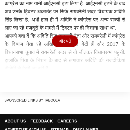
कांग्रेस का नाम यानी आईएनसी हटा लिया है. आईएनसी हटने के बाद
अब उनके ट्विटर अकाउंट पर सिर्फ रायबरेली सदर विधायक अदिति
सिंह लिखा है. अभी हाल ही में अदिति ने कांग्रेस पर अन्य राज्यों से
लाए जा रहे मज़दूरों के मामले में ट्विटर पर ही निशाना साधा था.
आपको बता दें कि अदिति सिंह बाहुबली नेता और रायबरेली में कांग्रेस
और पढ़ें
के दिग्गज नेता रहे अखिलेश सिंह की बेटी हैं और 2017 के
विधानसभा चुनाव में रायबरेली सदर से वो जीतकर विधानसभा पहुंचीं.
हालांकि पिता के निधन के बाद से लगातार अदिति की नजदीकियां
बीजेपी से देखी जा रही है.
अदिति की बगावत कोई नई नहीं है. विधायक अदिति सिंह ने पिछले
साल गांधी जयंती के मौके पर कांग्रेस की तरफ से मना किए जाने के
बावजूद यूपी की योगी सरकार की तरफ से बुलाये गए विधानसभा के
विशेष सत्र में हिस्सा लिया था. इसके बाद कांग्रेस नेतृत्व ने अदिति
SPONSORED LINKS BY TABOOLA
के इस कदम को गलत माना था. कांग्रेस की तरफ से अदिति की
बगावत को देखते हुए विधानसभा अध्यक्ष हृदय नारायण दीक्षित को एक
ABOUT US
FEEDBACK
CAREERS
आवेदन भी दिया गया है, जिसपर अबतक कोई फ़ैसला नहीं हो पाया है.
ADVERTISE WITH US
SITEMAP
DISCLAIMER