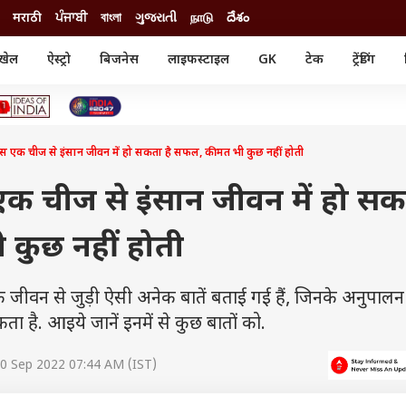
मराठी
ਪੰਜਾਬੀ
বাংলা
ગુજરાતી
நாடு
దేశం
खेल
ऐस्ट्रो
बिजनेस
लाइफस्टाइल
GK
टेक
ट्रेंडिंग
ंजन
ऑटो
खेल
ुड
कार
क्रिकेट
री सिनेमा
टेक्नोलॉजी
शिक्षा
ल सिनेमा
एक चीज से इंसान जीवन में हो सकता है सफल, कीमत भी कुछ नहीं होती
मोबाइल
रिजल्ट
्रिटीज
चैटजीपीटी
नौकरी
ी
क चीज से इंसान जीवन में हो स
गैजेट
वेब स्टोरीज
कुछ नहीं होती
यूटिलिटी न्यूज़
कल्चर
फैक्ट चेक
ि के जीवन से जुड़ी ऐसी अनेक बातें बताई गई हैं, जिनके अनुपालन
ा है. आइये जानें इनमें से कुछ बातों को.
0 Sep 2022 07:44 AM (IST)