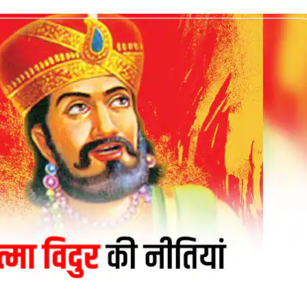
 कार्नर
 आर्टिकल्स
टॉप रील्स