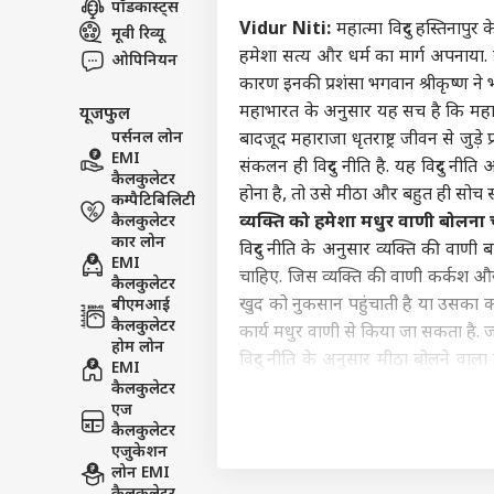
पॉडकास्ट्स
इंडिय
Vidur Niti:
महात्मा विदुर हस्तिनापुर 
मूवी रिव्यू
एडवर्टाइज विथ अस
हमेशा सत्य और धर्म का मार्ग अपनाया. इस
ओपिनियन
प्राइवेसी पॉलिसी
कारण इनकी प्रशंसा भगवान श्रीकृष्ण ने 
महाभारत के अनुसार यह सच है कि महाराजा ध
यूजफुल
कॉन्टैक्ट अस
पर्सनल लोन
बादजूद महाराजा धृतराष्ट्र जीवन से जुड़े 
सेंड फीडबैक
EMI
मानस
संकलन ही विदुर नीति है. यह विदुर नीति
कैलकुलेटर
अबाउट अस
या ब
होना है, तो उसे मीठा और बहुत ही सो
कम्पैटिबिलिटी
सरका
क्रिके
करियर्स
कैलकुलेटर
व्यक्ति
को
हमेशा
मधुर
वाणी
बोलना
कार लोन
विदुर नीति के अनुसार व्यक्ति की वाण
EMI
चाहिए. जिस व्यक्ति की वाणी कर्कश और 
कैलकुलेटर
खुद को नुकसान पहुंचाती है या उसका का
बीएमआई
कैलकुलेटर
कार्य मधुर वाणी से किया जा सकता है. ज
ऋषभ 
होम लोन
ईशा
विदुर नीति के अनुसार मीठा बोलने वाला 
EMI
LOGIN
चाहि
अपना मित्र बना सकते हैं. व्यक्ति के 
कैलकुलेटर
में 
एज
मीठी वाणी और विनम्रता किसी भी व्यक्ति
कैलकुलेटर
आभूषणों से सुसज्जित व्यक्ति श्रेष्ठता को
एजुकेशन
कि इसका कोई दाम नहीं देना पड़ता है.
लोन EMI