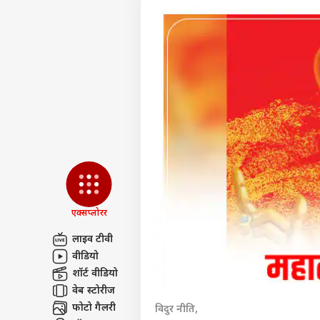
एक्सप्लोरर
लाइव टीवी
वीडियो
पर्सनल
शॉर्ट वीडियो
वेब स्टोरीज
टॉप
फोटो गैलरी
विदुर नीति,
हॅलो गेस्ट