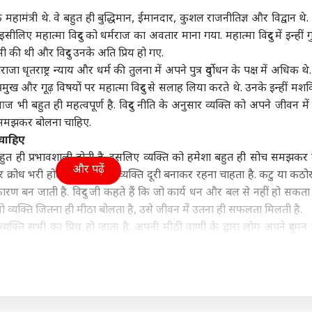
ा
विश्व
उत्तर प्रदेश और उत्तराखंड
क्रिक
के महामंत्री थे. वे बहुत ही बुद्धिमान, ईमानदार, कुशल राजनीतिज्ञ और विद्वान थे. उ
ीलिए महात्मा विदुर को धर्मराज का अवतार माना गया. महात्मा विदुर में इन्हीं ग
भी की थी और विदुर उनके अति प्रिय हो गए.
ृतराष्ट्र न्याय और धर्म की तुलना में अपने पुत्र दुर्योधन के पक्ष में अधिक थ
प्रमुख और गूढ़ विषयों पर महात्मा विदुर से सलाह लिया करते थे. उनके इन्हीं मशव
ून सत्र का बढ़ेगा समय
'संप्रभुता का अपमान', शेख
यूपी चुनाव पर राहुल गांधी
वैभव
 आज भी बहुत ही महत्वपूर्ण है. विदुर नीति के अनुसार व्यक्ति को अपने जीवन म
ुलाया जाएगा विशेष सत्र?
हसीना की PC से भड़क उठी
की बड़ी बैठक, बनाया ये
कां
च समझकर बोलना चाहिए.
र ने किया साफ
ट
बांग्लादेश सरकार
इंडिया
खास मास्टर प्लान!
इंडिया
दिग्
इंडि
चाहिए
हैरा
ी बहुत ही प्रभावशाली होती है. इसलिए व्यक्ति को हमेशा बहुत ही सोच समझकर
और पढ़ें
क्रोध भरी होती है. उससे हर व्यक्ति दूरी बनाकर रहना चाहता है. कटु या कठो
रण बन जाती है. विदुर जी कहते हैं कि जो कार्य धन और बल से नहीं हो सकता 
ो व्यक्ति जितना ही मीठा बोलता है, उसे जीवन में उतना ही सफलता मिलती है.
पंत, संजू सैमसन या
विकसित भारत के ख्वाब के
'पाकिस्तान कर रहा यौम-ए-
परि
न किशन, किसे मिलना
बीच कुपोषण ने 'दोहरी
इस्तेहसाल की नौटंकी',
मांग
व्यक्ति सभी का प्रिय हो जाता है. अपनी मीठी वाणी के द्वारा लोग अपने दुश्मन
ए 2027 वनडे वर्ल्ड कप
तस्वीर' कैसे बना दी?
भारत बोला- बंद करो
बोले
अंदर मीठी वाणी के साथ-साथ विनम्रता भी आ जाये तो वह जीवन में हमेशा सफल 
मौका?
प्रोपेगेंडा
गृहमंत्
 को समाज में मान-सम्मान और प्रतिष्ठा दिलाती हैं. ये व्यक्ति का आभूषण होती 
 प्राप्त करता है और हर क्षेत्र में सफलता का झंडा फहरा देता है. सबसे बड़ी बात त