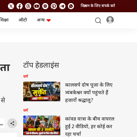
विज्ञापन के लिए संपर्क करें
शिक्षा
ऑटो
अन्य
बिजनेस
लाइफस्टाइल
पर्सनल फाइनेंस
स्वास्थ्य
स्टॉक मार्केट
ट्रैवल
म्यूचुअल फंड्स
फूड
क्रिप्टो
फैशन
आईपीओ
Health and Fitness
टॉप हेडलाइंस
कता
फोटो गैलरी
जनरल नॉलेज
धर्म
कालसर्प दोष पूजा के लिए
वीडियो
त्र्यंबकेश्वर क्यों पहुंचते हैं
 से
हजारों श्रद्धालु?
धर्म
कांवड यात्रा के बीच वायरल
हुईं 2 वीडियो, हर कोई कर
रहा चर्चा