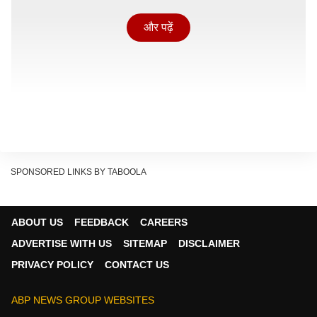
और पढ़ें
SPONSORED LINKS BY TABOOLA
ABOUT US
FEEDBACK
CAREERS
वट सावित्री व्रत के 15 दिन बाद वट पूर्णिमा व्रत रखा जाता है.
ADVERTISE WITH US
SITEMAP
DISCLAIMER
इसका कारण मुख्य कारण यह है कि, उत्तर भारत में यूपी, बिहार, मध्य
PRIVACY POLICY
CONTACT US
प्रदेश, हरियाणा और पंजाब समेत राज्यों में पूर्णिमांत चंद्र कैलेंडर का
पालन किया जाता है. वहीं अन्य राज्यों में अमांत चंद्र कैलेंडर का
ABP NEWS GROUP WEBSITES
पालन होता है. इसी कारण से उत्तर भारत में वट सावित्री व्रत 15