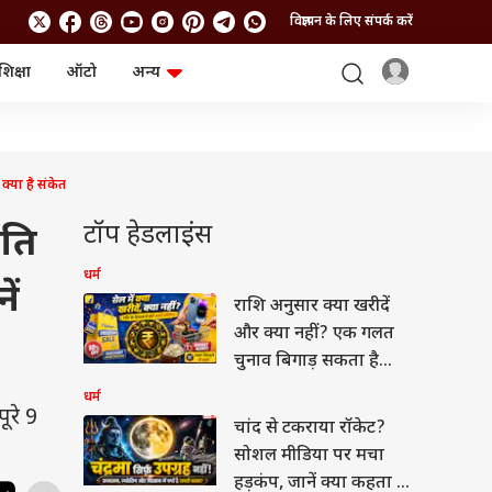
विज्ञापन के लिए संपर्क करें
शिक्षा
ऑटो
अन्य
बिजनेस
लाइफस्टाइल
पर्सनल फाइनेंस
स्वास्थ्य
स्टॉक मार्केट
ट्रैवल
म्यूचुअल फंड्स
फूड
्या है संकेत
क्रिप्टो
फैशन
आईपीओ
Health and Fitness
टॉप हेडलाइंस
अति
फोटो गैलरी
जनरल नॉलेज
धर्म
ें
राशि अनुसार क्या खरीदें
वीडियो
और क्या नहीं? एक गलत
चुनाव बिगाड़ सकता है
आपका बजट
धर्म
ूरे 9
चांद से टकराया रॉकेट?
सोशल मीडिया पर मचा
हड़कंप, जानें क्या कहता है