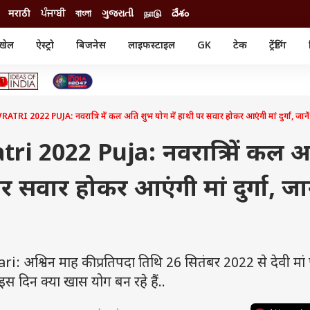
मराठी
ਪੰਜਾਬੀ
বাংলা
ગુજરાતી
நாடு
దేశం
खेल
ऐस्ट्रो
बिजनेस
लाइफस्टाइल
GK
टेक
ट्रेंडिंग
ंजन
ऑटो
खेल
ुड
कार
क्रिकेट
री सिनेमा
टेक्नोलॉजी
शिक्षा
ल सिनेमा
I 2022 PUJA: नवरात्रि में कल अति शुभ योग में हाथी पर सवार होकर आएंगी मां दुर्गा, जानें क
मोबाइल
रिजल्ट
्रिटीज
चैटजीपीटी
नौकरी
ी
i 2022 Puja: नवरात्रि में कल 
गैजेट
वेब स्टोरीज
र सवार होकर आएंगी मां दुर्गा, जान
यूटिलिटी न्यूज़
कल्चर
फैक्ट चेक
श्विन माह की प्रतिपदा तिथि 26 सितंबर 2022 से देवी मां प
ं इस दिन क्या खास योग बन रहे हैं..