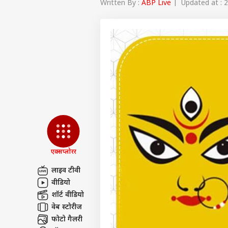
Written By :
ABP Live
| Updated at : 2
एक्सप्लोरर
लाइव टीवी
वीडियो
पर्सनल
शॉर्ट वीडियो
वेब स्टोरीज
टॉप
फोटो गैलरी
हॅलो गेस्ट