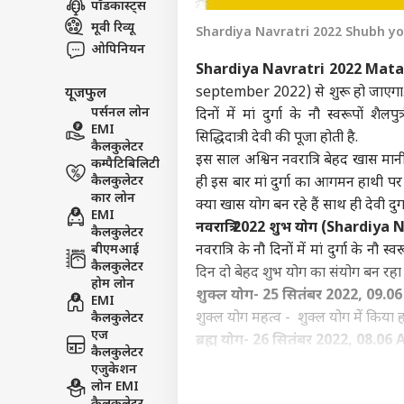
पॉडकास्ट्स
इंडिय
मूवी रिव्यू
Shardiya Navratri 2022 Shubh y
एडवर्टाइज विथ अस
ओपिनियन
प्राइवेसी पॉलिसी
Shardiya Navratri 2022 Mata
september 2022) से शुरू हो जाएगा. इस 
यूजफुल
कॉन्टैक्ट अस
पर्सनल लोन
दिनों में मां दुर्गा के नौ स्वरूपों शैलप
सेंड फीडबैक
EMI
सरका
सिद्धिदात्री देवी की पूजा होती है.
कैलकुलेटर
अबाउट अस
6% श
इस साल अश्विन नवरात्रि बेहद खास मानी
कम्पैटिबिलिटी
के स
इंडिय
करियर्स
कैलकुलेटर
ही इस बार मां दुर्गा का आगमन हाथी पर
कबू
कार लोन
क्या खास योग बन रहे हैं साथ ही देवी दुर
EMI
नवरात्रि 2022 शुभ योग (Shardiy
कैलकुलेटर
बीएमआई
नवरात्रि के नौ दिनों में मां दुर्गा के न
कैलकुलेटर
दिन दो बेहद शुभ योग का संयोग बन रहा है
AI 
होम लोन
एक्श
शुक्ल योग- 25 सितंबर 2022, 09.
EMI
LOGIN
पर 3 
शुक्ल योग महत्व - शुक्ल योग में किया हर
कैलकुलेटर
एज
ब्रह्म योग- 26 सितंबर 2022, 08.0
कैलकुलेटर
ब्रह्म योग महत्व - ब्रह्म योग में हर बाधा
एजुकेशन
करने की अद्भुत शक्ति प्राप्त होती है.
लोन EMI