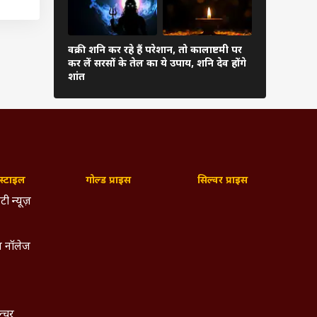
र जनता
वार या
वक्री शनि कर रहे हैं परेशान, तो कालाष्टमी पर
ाएंगी.
चोर पंचक आज
कर लें सरसों के तेल का ये उपाय, शनि देव होंगे
कर सकते हैं 
शांत
त है कि
लन बना
ी बेहद
्टाइल
गोल्ड प्राइस
सिल्वर प्राइस
 है कि
टी न्यूज़
ं लाने
 नॉलेज
ल्चर