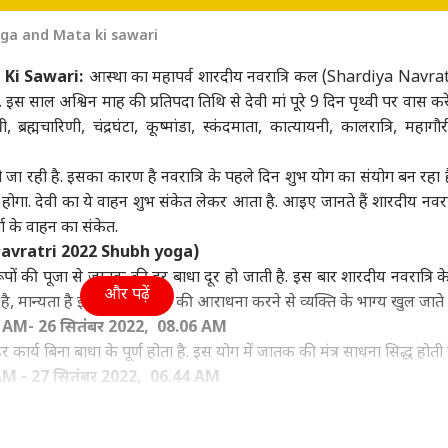
ा
उत्तर प्रदेश और उत्तराखंड
क्रिकेट
ओटी
oga and Mata ki sawari
 Ki Sawari:
आस्था का महापर्व शारदीय नवरात्रि कल (Shardiya Navra
साल अश्विन माह की प्रतिपदा तिथि से देवी मां पूरे 9 दिन पृथ्वी पर वास करें
ुत्री, ब्रह्मचारिणी, चंद्रघंटा, कूष्मांडा, स्कंदमाता, कात्यायनी, कालरात्रि, महा
र की कमी, पैलेट गन,
कांवड़ियों पर टिप्पणी को
Watch: टीम इंडिया के नए
OTT
िक्षा बजट..., Gen Z
लेकर साजिद रशीदी पर
फील्डिंग कोच ने संभाला
को 
 जा रही है. इसका कारण है नवरात्रि के पहले दिन शुभ योग का संयोग बन रहा 
ामने मोहन भागवत का
ा
भड़के BJP विधायक, NSA
इंडिया
कार्यभार, तगड़े कॉम्पिटिशन
इंडिया
फिल्
इंडि
 होगा. देवी का ये वाहन शुभ संकेत लेकर आता है. आइए जानते हैं शारदीय नवरात
लनामा
लगाने की मांग
से की शुरुआत
'ले
्गा के वाहन का संकेत.
a Navratri 2022 Shubh yoga)
ौ स्वरूपों की पूजा से जातक की हर बाधा दूर हो जाती है. इस बार शारदीय नवरात्रि 
और पढ़ें
, मान्यता है इन योग में शक्ति की आराधना करने से व्यक्ति के भाग्य खुल जाते ह
डीपफेक पर सरकार का
गृह मंत्री अमित शाह से मिले
मिडिल ईस्ट तनाव के बीच
अभिज
न, फर्जी फोटो-वीडियो
TMC के 3 बागी मुस्लिम
नेतन्याहू का PM मोदी को
रखा 
06 AM- 26 सितंबर 2022, 08.06 AM
घंटे में होगी कार्रवाई
सांसद, की ये बड़ी मांग
फोन, जानें क्या हुई बात
को क
 कार्य बिना बाधा के पूर्ण होता है. इस योग में जातक की मंत्र साधना सिद्ध होती ह
6 AM - 27 सितंबर 2022, 06.44 AM
 को दूर करने की क्षमता होती है. इस योग में देवी दुर्गा की पूजा करने से शत्रुओं क