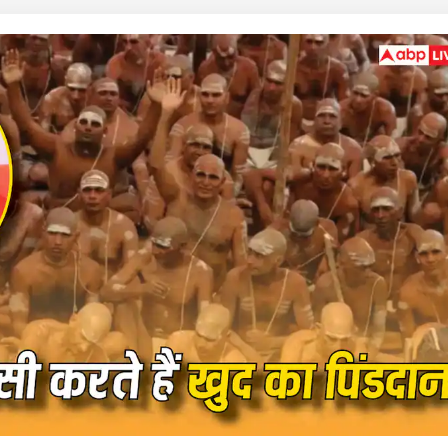
 कार्नर
 आर्टिकल्स
टॉप रील्स