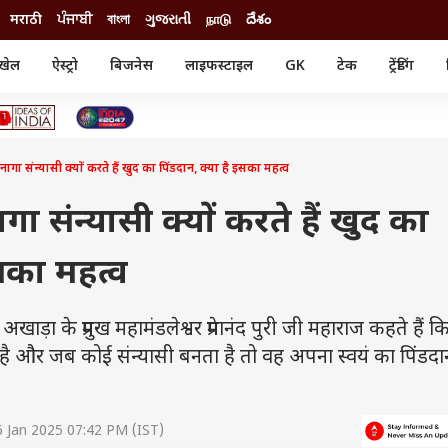
मराठी
ਪੰਜਾਬੀ
বাংলা
ગુજરાતી
நாடு
దేశం
खेल
ऐस्ट्रो
बिजनेस
लाइफस्टाइल
GK
टेक
ट्रेंडिंग
ंजन
ऑटो
खेल
ुड
कार
क्रिकेट
री सिनेमा
टेक्नोलॉजी
शिक्षा
ल सिनेमा
संन्यासी क्यों करते हैं खुद का पिंडदान, क्या है इसका महत्व
मोबाइल
रिजल्ट
्रिटीज
चैटजीपीटी
नौकरी
ी
संन्यासी क्यों करते हैं खुद का
गैजेट
वेब स्टोरीज
इसका महत्व
यूटिलिटी न्यूज़
कल्चर
फैक्ट चेक
ा के प्रमुख महामंडलेश्वर प्रेमानंद पुरी जी महाराज कहते हैं क
 है और जब कोई संन्यासी बनता है तो वह अपना स्वयं का पिंडद
 Jan 2025 07:42 PM (IST)