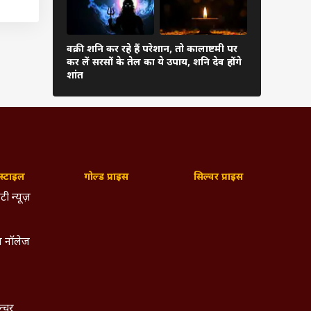
ी नहीं
ा जीवन
ास लेता
वक्री शनि कर रहे हैं परेशान, तो कालाष्टमी पर
 हमारा
चोर पंचक आज
कर लें सरसों के तेल का ये उपाय, शनि देव होंगे
कर सकते हैं 
 तभी हम
शांत
न इसलिए
ा होता
ंगा में
्टाइल
गोल्ड प्राइस
सिल्वर प्राइस
ता है.
टी न्यूज़
देश की
 नॉलेज
थ था.हर
 कृष्ण
पिंडदान
ल्चर