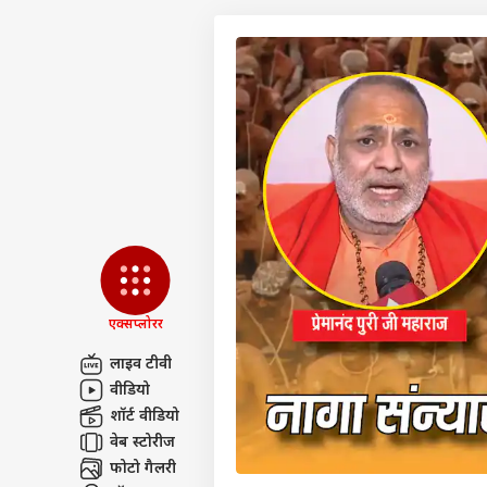
एक्सप्लोरर
लाइव टीवी
वीडियो
पर्सनल
शॉर्ट वीडियो
वेब स्टोरीज
टॉप
फोटो गैलरी
हॅलो गेस्ट