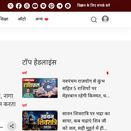
विज्ञापन के लिए संपर्क करें
शिक्षा
ऑटो
अन्य
बिजनेस
लाइफस्टाइल
पर्सनल फाइनेंस
स्वास्थ्य
स्टॉक मार्केट
ट्रैवल
म्यूचुअल फंड्स
फूड
क्रिप्टो
फैशन
आईपीओ
Health and Fitness
टॉप हेडलाइंस
फोटो गैलरी
जनरल नॉलेज
धर्म
नवपंचम राजयोग से कुंभ
वीडियो
सहित 5 राशियों पर
ि, नागा
मेहरबान रहेगी किस्मत, धन
लाभ के योग, मेष से मीन
ान करता
धर्म
तक राशिफल देखें
सावन शिवरात्रि पर भद्रा का
साया, कब चढ़ाएं शिव जी
को जल, सही मुहूर्त में ही