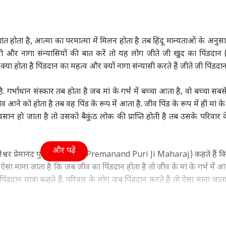
ा
बिहार
इंडिया
क्रिक
त होता है, आत्मा का परमात्मा में मिलन होता है तब हिंदू मान्यताओं के अनुस
ासी और नागा संन्यासियों की बात करें तो यह लोग जीते जी खुद का पिंडदान
ा होता है पिंडदान का महत्व और क्यों नागा संन्यासी करते हैं जीते जी पिंडदान
ंत्री अमित शाह से मिले
'सम्राट चौधरी मरवा देंगे
बारिश में राहुल-प्रियंका
पाकि
के 3 बागी मुस्लिम
हमको', गोपाल मंडल ने ऐसा
की बातचीत, अमित शाह
2 सा
ै. गर्भाधान संस्कार तब होता है जब मां के गर्भ में बच्चा आता है, वो बच्चा सब
द, की ये बड़ी मांग
वुड
क्यों कहा?
इंडिया
खुद थामे दिखे छाता
इंडिया
मिल
झारख
आने को होता है तब वह पिंड के रूप में आता है. जीव पिंड के रूप में ही मां के ग
वसान हो जाता है तो उसको बैकुंठ लोक की प्राप्ति होती है तब उसके परिवार 
और पढ़ें
माल' एक्ट्रेस के ऊपर
अभिजीत दीपके ने CJP में
तरुण तेजपाल को 10 साल
रां
लेश्वर प्रेमानंद पुरी जी महाराज (Premanand Puri Ji Maharaj) कहते हैं क
 करोड़ का लोन, चुकाने
रखा ये बड़ा पद, 13 नेताओं
की सजा, रेप केस में हाई
बातच
था. ऐसा माना जाता है कि जब जीव का पिंडदान होता है तो जीव के मां के गर्भ में
िए करनी पड़ी सी ग्रेड
को क्या मिला?
कोर्ट ने पलटा फैसला
किए 
िंडदान यात्रा कहते हैं. परिवार के लोग जब पिंडदान करते हैं तो ऐसा माना जाता
ें
 हैं अपना पिंडदान
ेश्वर प्रेमानंद पुरी जी महाराज कहते हैं कि, सन्यास में आने का एकमात्र म