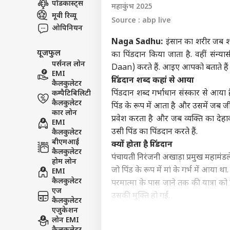
पॉडकास्ट्स
महाकुंभ 2025
इंडिय
मूवी रिव्यू
Source : abp live
एडवर्टाइज विथ अस
ओपिनियन
प्राइवेसी पॉलिसी
Naga Sadhu:
इंसान का शरीर जब शां
यूजफुल
कॉन्टैक्ट अस
का पिंडदान किया जाता है. वहीं संन्य
पर्सनल लोन
Daan) करते हैं. आइए आपको बताते हैं क्य
सेंड फीडबैक
EMI
गृह म
पिंडदान शब्द कहां से आया
कैलकुलेटर
अबाउट अस
TMC 
पिंडदान शब्द गर्भाधान संस्कार से आया ह
कम्पैटिबिलिटी
सांस
बॉली
करियर्स
कैलकुलेटर
पिंड के रूप में आता है और उसमें जब जीव 
कार लोन
प्रवेश करता है और जब व्यक्ति का देहा
EMI
उसी पिंड का पिंडदान करते हैं.
कैलकुलेटर
बीएमआई
क्यों होता है पिंडदान
कैलकुलेटर
'गोल
पंचायती निरंजनी अखाड़ा प्रमुख महामंड
होम लोन
था 1
जो पिंड के रूप में मां के गर्भ में आया 
EMI
LOGIN
के ल
कैलकुलेटर
परमात्मा के पास जाने तक की यात्रा को प
फिल्म
एज
उसकी मुक्ति हो गई.
कैलकुलेटर
नागा साधु या संन्यासी क्यों खुद करते
एजुकेशन
लोन EMI
पंचायती निरंजनी अखाड़ा प्रमुख महामंडल