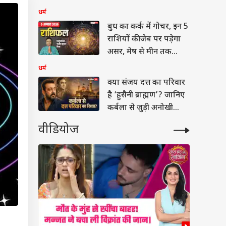
नोट करें डेट
धर्म
बुध का कर्क में गोचर, इन 5
राशियों की जेब पर पड़ेगा
असर, मेष से मीन तक
राशिफल देखें
धर्म
क्या संजय दत्त का परिवार
है ‘हुसैनी ब्राह्मण’? जानिए
कर्बला से जुड़ी अनोखी
कहानी
वीडियोज