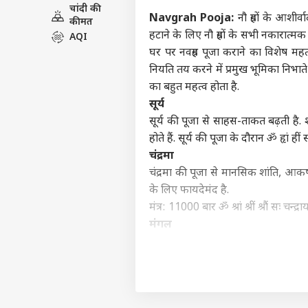
चांदी की
विश्व
Navgrah Pooja:
नौ ग्रहों के आशीर
कीमत
एडवर्टाइज विथ अस
हटाने के लिए नौ ग्रहों के सभी नकारात्म
AQI
प्राइवेसी पॉलिसी
घर पर नवग्रह पूजा कराने का विशेष महत्व 
कॉन्टैक्ट अस
नियति तय करने में प्रमुख भूमिका निभाते 
सेंड फीडबैक
का बहुत महत्व होता है.
सीमा
सूर्य
अबाउट अस
तैना
पाक 
इंडिय
सूर्य की पूजा से साहस-ताकत बढ़ती है. श
करियर्स
होते हैं. सूर्य की पूजा के दौरान ॐ हृां 
चंद्रमा
चंद्रमा की पूजा से मानसिक शांति, आकर्
के लिए फायदेमंद है.
क्या
मंत्र: 11000 बार ॐ श्रां श्रीं श्रौं सः चन्द
शाद
मंगल
LOGIN
पार्ट
मंगल पूजा स्वास्थ्य, धन, शक्ति और सम
ॐ क्रां क्रीं क्रों सः भौमाय नमः मंत्र का 
बुध
बुध की पूजा से ज्ञान, व्यावसायिक सफलता