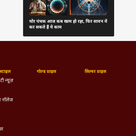
क्षा और
चोर पंचक आज कब खत्म हो रहा, फिर सावन में
Mangla gau
ं ग्रीं
कर सकते हैं ये काम
उम्र के लिए ज
सके लिए
 घटाने
्टाइल
गोल्ड प्राइस
सिल्वर प्राइस
ं.
टी न्यूज़
ं भ्रीं
 नॉलेज
ने वाली
र करें.
्चर