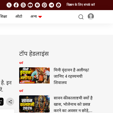
विज्ञापन के लिए संपर्क करें
शिक्षा
ऑटो
अन्य
बिजनेस
लाइफस्टाइल
पर्सनल फाइनेंस
स्वास्थ्य
स्टॉक मार्केट
ट्रैवल
म्यूचुअल फंड्स
फूड
क्रिप्टो
फैशन
आईपीओ
Health and Fitness
टॉप हेडलाइंस
फोटो गैलरी
जनरल नॉलेज
धर्म
मिनी वृंदावन है अलीगढ़!
वीडियो
जानिए 4 रहस्यमयी
 है. इन
शिवालय
ं.
धर्म
सावन की कालाष्टमी क्यों है
खास, भोलेनाथ को प्रसन्न
करने का अवसर न छोड़े,