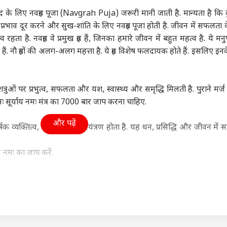
महाराष्ट्र
क्रिकेट
बॉली
्वाद के लिए नवग्रह पूजा (Navgrah Puja) जरूरी मानी जाती है. मान्यता है कि दु
क प्रभाव दूर करने और सुख-शांति के लिए नवग्रह पूजा होती है. जीवन में सफलता 
रहता है. नवग्रह वे प्रमुख ग्रह हैं, जिनका हमारे जीवन में बहुत महत्व है. ये मन
हैं. नौ ग्रहों की अलग-अलग महत्ता है. ये ग्रह विशेष फलदायक होते हैं. इसलिए इन
 पर चीनी हथियारों की
'मैं करारा जवाब दूंगी...', गूंगी
यश दयाल से जयंत यादव
ती पर भारत की दो टूक,
गुड़िया विवाद पर पहली बार
तक, नए सीजन से पहले 4
कान
को दी सीधी चेतावनी
ा
बोलीं सुनेत्रा पवार
इंडिया
स्टार खिलाड़ियों की बदली
इंडिया
लुक
विश्व
त्रुओं पर प्रभुत्व, सफलता और यश, स्वास्थ्य और समृद्धि मिलती है. पुराने मर्ज
टीम
वाले
हीं सः सूर्याय नमः मंत्र का 7000 बार जाप करना चाहिए.
कह
और पढ़ें
षक व्यक्तित्व, भावनाओं पर नियंत्रण होता है. यह धन, प्रसिद्धि और जीवन में
 SC के फैसले से
TMC में वापस जाएंगे बागी?
AIR India फ्लाइट में
‘गो
्राय नमः का जाप करें.
ीशुदा और लिव-इन
NDA की बैठक के बाद
टर्बुलेंस पर मचा बवाल:
कर र
नर में कोई फर्क नहीं?
दिल्ली से बंगाल तक बढ़ी
एक्शन में DGCA,
PoJ
ृद्धि देती है. दुर्घटनाओं, वारदात, हमले या कारावास की आशंका घटाती है. इस
हलचल
एयरलाइन ने बताई वजह
दिख
जाप 10000 बार करें.
 और वृद्धि मिलती है. धन, तंत्रिका तंत्र और शरीर के कार्यों से संबंधित बीमार