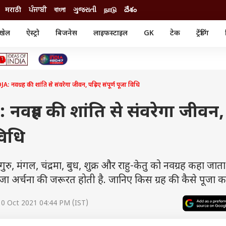
मराठी
ਪੰਜਾਬੀ
বাংলা
ગુજરાતી
நாடு
దేశం
खेल
ऐस्ट्रो
बिजनेस
लाइफस्टाइल
GK
टेक
ट्रेंडिंग
ंजन
ऑटो
खेल
ुड
कार
क्रिकेट
री सिनेमा
टेक्नोलॉजी
शिक्षा
ल सिनेमा
वग्रह की शांति से संवरेगा जीवन, पढ़िए संपूर्ण पूजा विधि
मोबाइल
रिजल्ट
्रिटीज
चैटजीपीटी
नौकरी
ी
वग्रह की शांति से संवरेगा जीवन,
गैजेट
वेब स्टोरीज
विधि
यूटिलिटी न्यूज़
कल्चर
फैक्ट चेक
ु, मंगल, चंद्रमा, बुध, शुक्र और राहु-केतु को नवग्रह कहा जाता
पूजा अर्चना की जरूरत होती है. जानिए किस ग्रह की कैसे पूजा करे
10 Oct 2021 04:44 PM (IST)