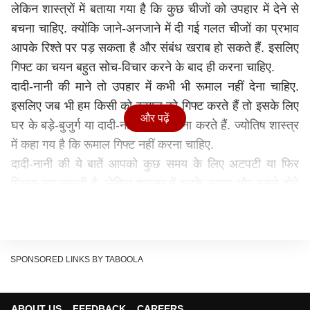
लेकिन शास्त्रों में बताया गया है कि कुछ चीजों को उपहार में देने से
बचना चाहिए. क्योंकि जाने-अनजाने में दी गई गलत चीजों का प्रभाव
आपके रिश्ते पर पड़ सकता है और संबंध खराब हो सकते हैं. इसलिए
गिफ्ट का चयन बहुत सोच-विचार करने के बाद ही करना चाहिए.
दादी-नानी की माने तो उपहार में कभी भी रूमाल नहीं देना चाहिए.
इसलिए जब भी हम किसी को रूमाल को गिफ्ट करते हैं तो इसके लिए
और पढ़ें
घर के बड़े-बुजुर्ग या दादी-नानी अक्सर मना करते हैं. ज्योतिष शास्त्र
में कहा गय है कि रूमाल गिफ्ट नहीं करना चाहिए.
दादी-नानी की ये बातें आपको कुछ समय के लिए अटपटी या फिर
मिथक लग सकती है. लेकिन शास्त्र में इसके कारण और इससे होने
वाले नुकसान के बारे में बताया गया है. अगर आप दादी-नानी की बताई
बातों को फॉलो करेंगे तो सुखी रहेंगे और भविष्य में होनी वाली अशुभ
घटना से बच जाएंगे. आइए जानते हैं आखिर क्यों रूमाल गिफ्ट करन
से मना करती हैं दादी-दानी, क्या है इसके कारण.
SPONSORED LINKS BY TABOOLA
रूमाल गिफ्ट करने से क्या होता है?
माना जाता है कि रूमाल गिफ्ट करने से रिश्ते बिगड़ते हैं. ज्योतिषाचार्य
ABOUT US
FEEDBACK
CAREERS