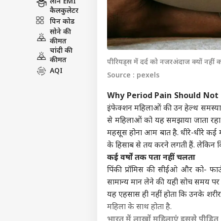
लोन EMI
कैलकुलेटर
पिन कोड
सोने की
कीमत
चांदी की
कीमत
पीरियड्स में दर्द को नजरअंदाज क्यों नहीं
AQI
Source : pexels
Why Period Pain Should Not 
इंफेक्शन महिलाओं की उन हेल्थ समस्याओं
से महिलाओं को यह समझाया जाता रहा है
महसूस होना आम बात है. धीरे-धीरे कई म
के हिसाब से तय करने लगती हैं. लेकिन
कई वर्षों तक पता नहीं चलता
पिंकी प्रॉमिस की सीईओ और को- फाउंड
सामान्य मान लेने की यही सोच समय पर 
यह एहसास ही नहीं होता कि उनके शरीर मे
महिला के साथ होता है.
भारत में लाखों महिलाएं इससे पीड़ित