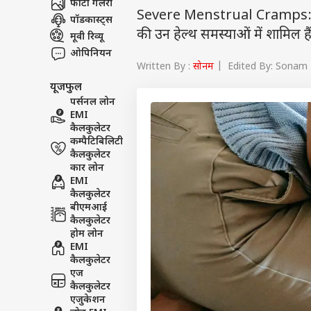
फोटो गैलरी
Severe Menstrual Cramps: पीएम
पॉडकास्ट्स
की उन हेल्थ समस्याओं में शामिल ह
मूवी रिव्यू
ओपिनियन
Written By :
सोनम
| Edited By: Sonam |
यूजफुल
पर्सनल लोन
EMI
कैलकुलेटर
कम्पैटिबिलिटी
कैलकुलेटर
कार लोन
EMI
कैलकुलेटर
बीएमआई
कैलकुलेटर
होम लोन
EMI
कैलकुलेटर
एज
कैलकुलेटर
एजुकेशन