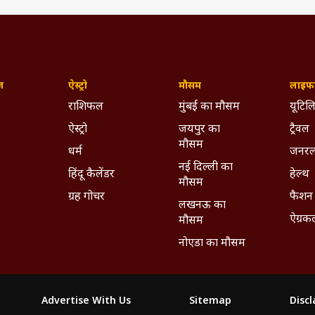
ज़
ऐस्ट्रो
मौसम
लाइफस
राशिफल
मुंबई का मौसम
यूटिलि
ऐस्ट्रो
जयपुर का
ट्रैवल
मौसम
धर्म
जनरल
नई दिल्ली का
हिंदू कैलेंडर
हेल्थ
मौसम
ग्रह गोचर
फैशन
लखनऊ का
ऐग्रक
मौसम
नोएडा का मौसम
Advertise With Us
Sitemap
Disc