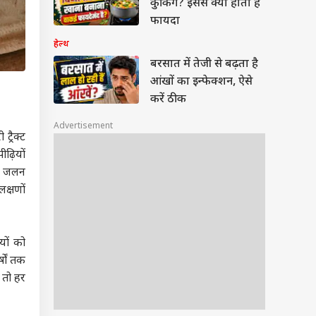
कुकिंग? इससे क्या होता है
फायदा
हेल्थ
बरसात में तेजी से बढ़ता है
आंखों का इन्फेक्शन, ऐसे
करें ठीक
Advertisement
्रैक्ट
ढ़ियों
ान जलन
क्षणों
यों को
षों तक
 तो हर