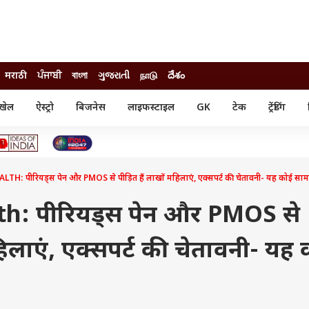
मराठी
ਪੰਜਾਬੀ
বাংলা
ગુજરાતી
நாடு
దేశం
खेल
ऐस्ट्रो
बिजनेस
लाइफस्टाइल
GK
टेक
ट्रेंडिंग
ंजन
ऑटो
खेल
ुड
कार
क्रिकेट
री सिनेमा
टेक्नोलॉजी
शिक्षा
ल सिनेमा
 पीरियड्स पेन और PMOS से पीड़ित हैं लाखों महिलाएं, एक्सपर्ट की चेतावनी- यह कोई सामान
मोबाइल
रिजल्ट
्रिटीज
चैटजीपीटी
नौकरी
ी
: पीरियड्स पेन और PMOS से
गैजेट
वेब स्टोरीज
महिलाएं, एक्सपर्ट की चेतावनी- यह
यूटिलिटी न्यूज़
कल्चर
फैक्ट चेक