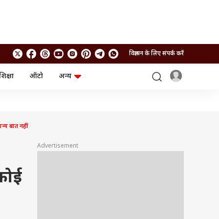
विज्ञापन के लिए संपर्क करें
शिक्षा
ऑटो
अन्य
बिजनेस
लाइफस्टाइल
पर्सनल फाइनेंस
स्वास्थ्य
स्टॉक मार्केट
ट्रैवल
म्यूचुअल फंड्स
फूड
्य बात नहीं
क्रिप्टो
फैशन
आईपीओ
Health and Fitness
Advertisement
फोटो गैलरी
जनरल नॉलेज
 कोई
वीडियो