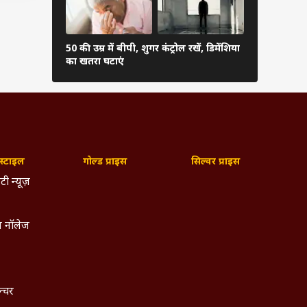
बेचैनी
रअंदाज
50 की उम्र में बीपी, शुगर कंट्रोल रखें, डिमेंशिया
प्रेग्नेंसी मे
का खतरा घटाएं
6 चीजें, होग
डर
ाइट
्टाइल
गोल्ड प्राइस
सिल्वर प्राइस
टी न्यूज़
 नॉलेज
ल्चर