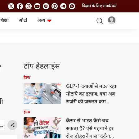
विज्ञापन के लिए संपर्क करें
शिक्षा
ऑटो
अन्य
बिजनेस
लाइफस्टाइल
पर्सनल फाइनेंस
स्वास्थ्य
स्टॉक मार्केट
ट्रैवल
म्यूचुअल फंड्स
फूड
क्रिप्टो
फैशन
आईपीओ
Health and Fitness
टॉप हेडलाइंस
त
फोटो गैलरी
जनरल नॉलेज
हेल्थ
GLP-1 दवाओं से बदल रहा
वीडियो
मोटापे का इलाज, क्या अब
नी
सर्जरी की जरूरत कम
होगी?
हेल्थ
कैंसर से भारत कैसे बच
सकता है? ऐसे पहचानें हर
रोज दोहराने वाला दर्दनाक