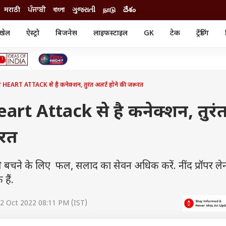
मराठी
ਪੰਜਾਬੀ
বাংলা
ગુજરાતી
நாடு
దేశం
खेल
ऐस्ट्रो
बिजनेस
लाइफस्टाइल
GK
टेक
ट्रेंडिंग
ंजन
ऑटो
खेल
ुड
कार
क्रिकेट
री सिनेमा
टेक्नोलॉजी
शिक्षा
ल सिनेमा
ART ATTACK से है कनेक्शन, तुरंत अलर्ट होने की जरूरत
मोबाइल
रिजल्ट
्रिटीज
चैटजीपीटी
नौकरी
ी
t Attack से है कनेक्शन, तुरं
गैजेट
वेब स्टोरीज
ूरत
यूटिलिटी न्यूज़
कल्चर
फैक्ट चेक
 बचने के लिए फल, सलाद का सेवन अधिक करें. नींद प्रॉपर ले
हैं.
2 Oct 2022 08:11 PM (IST)