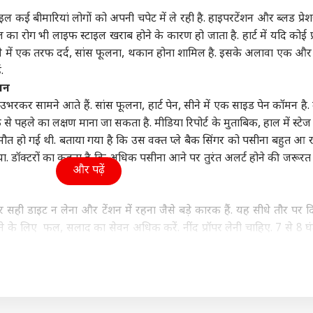
ा
उत्तर प्रदेश और उत्तराखंड
क्रिकेट
हेल्थ
कई बीमारियां लोगों को अपनी चपेट में ले रही है. हाइपरटेंशन और ब्लड प्रेशर 
ल का रोग भी लाइफ स्टाइल खराब होने के कारण हो जाता है. हार्ट में यदि कोई प्
 सीने में एक तरफ दर्द, सांस फूलना, थकान होना शामिल है. इसके अलावा एक और
.
शन
सरशिप नहीं, कानून का
UP चुनाव से पहले RLD में
श्रीलंका के खिलाफ टेस्ट में
कैंस
भरकर सामने आते हैं. सांस फूलना, हार्ट पेन, सीने में एक साइड पेन कॉमन है.
', AI कंटेंट-CSAM पर
बड़ा बदलाव, ऐश्वर्य राज सिंह
सबसे ज्यादा विकेट लेने वाले
सकता
र की मेटा को दो टूक
ी
बने प्रदेश अध्यक्ष
विश्व
5 भारतीय गेंदबाज
इंडिया
रोज 
इंडि
क से पहले का लक्षण माना जा सकता है. मीडिया रिपोर्ट के मुताबिक, हाल में स्टे
सच
ी मौत हो गई थी. बताया गया है कि उस वक्त प्ले बैक सिंगर को पसीना बहुत आ र
ा. डॉक्टरों का कहना है कि अधिक पसीना आने पर तुरंत अलर्ट होने की जरूरत 
और पढ़ें
ा रनौत की 'भारत भाग्य
अपने ही पैर पर कुल्हाड़ी...,
एक पर हमला, तीनों पर
ड्रो
 सही डाइट न लेना और टेंशन में रहना जैसे बड़े कारक हैं. यह सीधे तौर पर 
ता' की ओटीटी रिलीज
भारत-चीन पर 100% टैरिफ
माना जाएगा अटैक! पाक-
वायु
 के लिए फल, सलाद का सेवन अधिक करें. नींद प्रॉपर लेनी चाहिए. 7 से 8 घंट
्म, जानें कब-कहां देख
का US सीनेटर ने किया
सऊदी-तुर्किए डिफेंस डील पर
क्या
ी रहता है.
हैं
विरोध
क्या बोला भारत?
है. इसकी जानकारी जांच से ही हो सकती है. विशेषज्ञ बताते हैं कि हार्ट कमजो
ै. उसे तुरंत चिकित्सीय मदद की जरूरत होती है. इसके लक्षणों की बात करें त