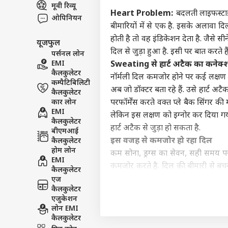
मूवी रिव्यू
इंडिय
Heart Problem:
बदलती लाइफस्टाइल 
ओपिनियन
एडवर्टाइज विथ अस
बीमारियों में से एक है. इसके अलावा दि
प्राइवेसी पॉलिसी
होती है तो वह इंडिकेशन देता है. जैसे
यूजफुल
कॉन्टैक्ट अस
दिल से जुड़ा हुआ है. इसी पर बात करते हैं
पर्सनल लोन
सेंड फीडबैक
EMI
Sweating से हार्ट अटैक का कनेक्
'सें
कैलकुलेटर
नॉर्मली दिल कमजोर होने पर कई लक्षण उ
अबाउट अस
पालन
कम्पैटिबिलिटी
केंद्
ओटीट
अब जो डॉक्टर बता रहे हैं. उसे हार्ट अटै
कैलकुलेटर
करियर्स
कार लोन
परफॉर्मेंस करते वक्त प्ले बैक सिंगर क
EMI
लेकिन इस लक्षण को इग्नोर कर दिया गय
कैलकुलेटर
हार्ट अटैक से जुड़ा हो सकता है.
बीएमआई
इस वजह से कमजोर हो रहा दिल
कैलकुलेटर
कंगन
होम लोन
कम सोना, ड्रग्स का सेवन, सही समय पर
विधा
EMI
कमजोर करते है. दिल की बीमारी से बचने
LOGIN
कंफर
कैलकुलेटर
के लिए ठीक हैं. इससे दिल और दिमाग सह
सकते 
एज
कैलकुलेटर
टेस्ट समय पर कराते रहिए
एजुकेशन
दिल कमजोर है या फिर उसमें कुछ गड़बड़ी 
लोन EMI
या कुछ गड़बड़ी होने पर इंडिकेशन देता ह
कैलकुलेटर