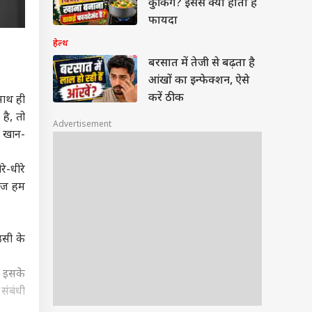
कुकिंग? इससे क्या होता है
फायदा
हेल्थ
बरसात में तेजी से बढ़ता है
आंखों का इन्फेक्शन, ऐसे
करें ठीक
साथ ही
है, तो
Advertisement
े खान-
े-धीरे
 आज हम
उसी के
ो इसके
संबंधी