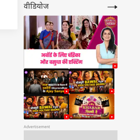
वीडियोज
एनर्जी
 लंबाई
ंसी के
में मां
समय तक
फिजिकल
 अपनों
र से भारत कैसे बच
 है? ऐसे पहचानें हर
दोहराने वाला दर्दनाक
या
ोडक्ट,
Advertisement
कूदना,
ंटे की