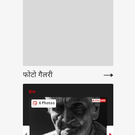
न हंटर्स बना रही भारतीय
सेना, ऑपरेशन सिंदूर से
ंद बेहद
 है इसका कनेक्शन?
रीर को
 है.
पर पड़
ल्प न
ें.
फोटो गैलरी
हेल्थ
हेल्थ
6 Photos
6 Pho