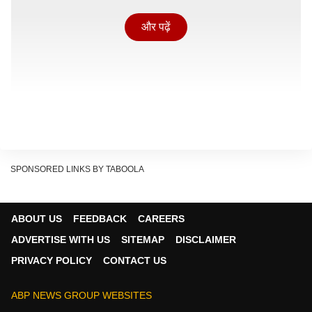
और पढ़ें
SPONSORED LINKS BY TABOOLA
ABOUT US
FEEDBACK
CAREERS
ADVERTISE WITH US
SITEMAP
DISCLAIMER
PRIVACY POLICY
CONTACT US
क्यों जरूरी है इसको शुरू से पहचानना?
ABP NEWS GROUP WEBSITES
यूएस नेशनल इंस्टीट्यूट ऑन डेफनेस एंड अदर कम्युनिकेशन