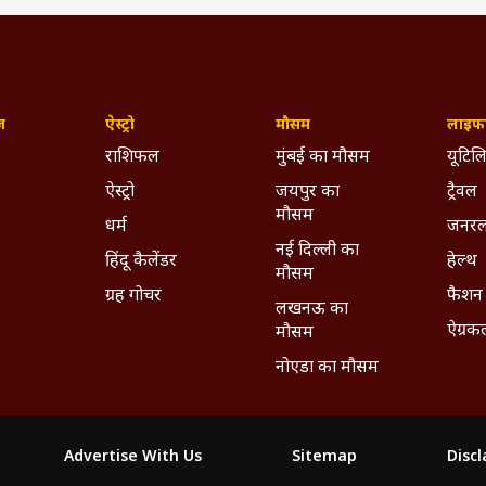
ज़
ऐस्ट्रो
मौसम
लाइफस
राशिफल
मुंबई का मौसम
यूटिलि
ऐस्ट्रो
जयपुर का
ट्रैवल
मौसम
धर्म
जनरल
नई दिल्ली का
हिंदू कैलेंडर
हेल्थ
मौसम
ग्रह गोचर
फैशन
लखनऊ का
ऐग्रक
मौसम
नोएडा का मौसम
Advertise With Us
Sitemap
Disc