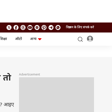
विज्ञापन के लिए संपर्क करें
शिक्षा
ऑटो
अन्य
बिजनेस
लाइफस्टाइल
पर्सनल फाइनेंस
स्वास्थ्य
स्टॉक मार्केट
ट्रैवल
म्यूचुअल फंड्स
फूड
क्रिप्टो
फैशन
आईपीओ
Health and Fitness
Advertisement
 तो
फोटो गैलरी
जनरल नॉलेज
वीडियो
गा? आइए