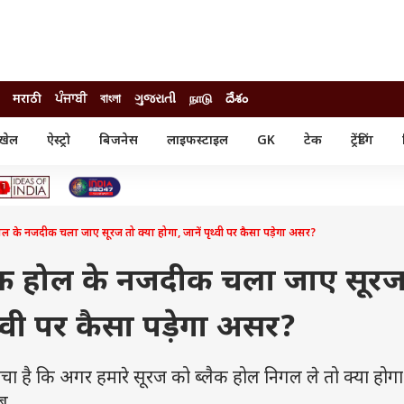
मराठी
ਪੰਜਾਬੀ
বাংলা
ગુજરાતી
நாடு
దేశం
खेल
ऐस्ट्रो
बिजनेस
लाइफस्टाइल
GK
टेक
ट्रेंडिंग
ंजन
ऑटो
खेल
ुड
कार
क्रिकेट
री सिनेमा
टेक्नोलॉजी
शिक्षा
ल सिनेमा
के नजदीक चला जाए सूरज तो क्या होगा, जानें पृथ्वी पर कैसा पड़ेगा असर?
मोबाइल
रिजल्ट
्रिटीज
चैटजीपीटी
नौकरी
ी
ैक होल के नजदीक चला जाए सूरज
गैजेट
वेब स्टोरीज
ृथ्वी पर कैसा पड़ेगा असर?
यूटिलिटी न्यूज़
कल्चर
फैक्ट चेक
ा है कि अगर हमारे सूरज को ब्लैक होल निगल ले तो क्या हो