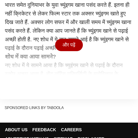
भारत समेत दुनियाभर के युवा च्युंइगम खाना पसंद करते हैं. इतना ही
नहीं क्रिकेटर से लेकर फिल्म स्टार तक अक्सर च्युंइगम खाते हुए
दिख जाते हैं. अक्सर लोग सफर में और खाली समय में च्युंइगम खाना
पसंद करते हैं. लेकिन क्या आप जानते हैं कि च्युंइगम खाने से पढ़ाई
अच्छी होती है. नए शोध में ये बात सामने आई है कि च्युंइगम खाने से
और पढ़ें
पढ़ाई के दौरान पढ़ाई अच्छी होती है.
शोध में क्या आया सामने?
नए शोध में ये सामने आया है कि च्युइंगम खाने से पढ़ाई के दौरान
स्कोर अच्छा आता है. सेंट लॉरेंस यूनिवर्सिटी के मनोविज्ञान के
सहायक प्रोफेसर सर्ज ओनीपर ने एक शोध किया था. जिसमें उन्होंने
देखा कि जिन छात्रों ने परीक्षा देने से पहले पाँच मिनट तक गम
चबाया, उन्होंने गम न चबाने वाले छात्रों की तुलना में परीक्षा में बेहतर
प्रदर्शन किया था. शोध के मुताबिक च्युइंगम चबाने से मस्तिष्क में
SPONSORED LINKS BY TABOOLA
रक्त के प्रवाह को बढ़ाकर मस्तिष्क को गर्म करने में मदद करता है.
यह छोटा सा प्रभाव परीक्षण के पहले 20 मिनट या उससे अधिक
ABOUT US
FEEDBACK
CAREERS
समय तक रहता है. हालांकि ये लंबे समय तक नहीं रहता है.